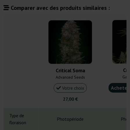
Comparer avec des produits similaires :
Cri
Critical Soma
Gan
Advanced Seeds
Acheter
Votre choix
27,00 €
4
Type de
Photopériode
Phot
floraison