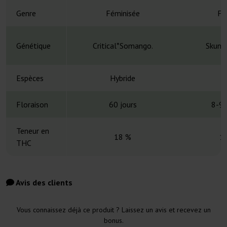
Genre
Féminisée
Fé
Génétique
Critical*Somango.
Skunk
Espèces
Hybride
H
Floraison
60 jours
8-9 
Teneur en
18 %
1
THC
Avis des clients
Vous connaissez déjà ce produit ? Laissez un avis et recevez un
bonus.