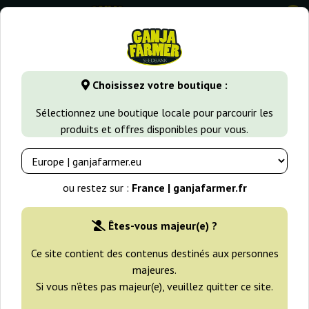
0
GanjaFarmer.fr
Types de Graines
Graines de Cannabis à C
Choisissez votre boutique :
Graines de Cannabis à Croissance
Sélectionnez une boutique locale pour parcourir les
Basse
produits et offres disponibles pour vous.
Nous présentons une collection des graines de Cannabis les
plus basses. Nous avons sélectionné les variétés les plus
ou restez sur :
France | ganjafarmer.fr
précieuses ayant une haute valeur de collection. Des
spécimens compacts et denses de producteurs renommés,
Êtes-vous majeur(e) ?
avec une génétique de qualité, garantissent la satisfaction des
collectionneurs et une place de choix dans cette section
Ce site contient des contenus destinés aux personnes
unique de toute collection.
majeures.
Si vous n’êtes pas majeur(e), veuillez quitter ce site.