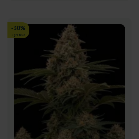
-30%
+gratisie