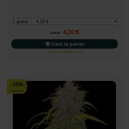
4,20 €
6,00 €
Dans le panier
Expédié aujourd’hui
-30%
+gratisie