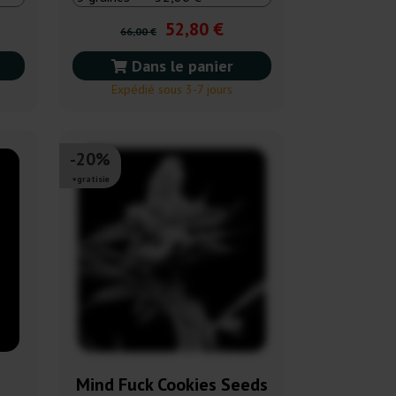
52,80 €
66,00 €
Dans le panier
Expédié sous 3-7 jours
-20%
+gratisie
s
Mind Fuck Cookies Seeds