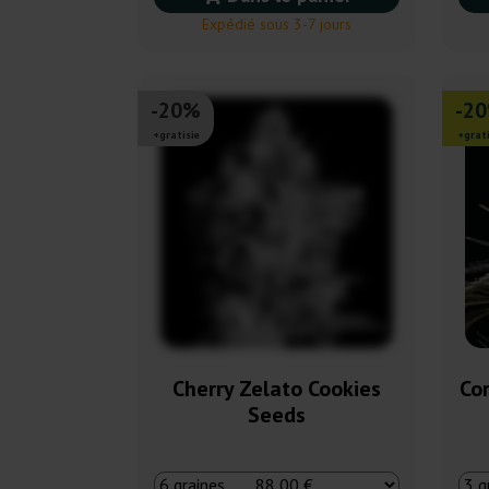
Expédié sous 3-7 jours
-20%
-2
+gratisie
+grati
Cherry Zelato Cookies
Co
Seeds