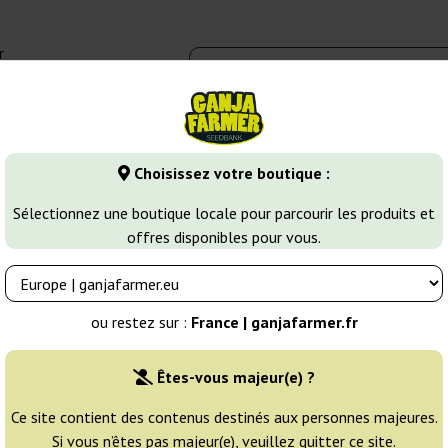
r
0 - 16:00
Banques de graines
Variétés de cannabis
Plus
Choisissez votre boutique :
 Cannabis
Cookies Seeds
Sélectionnez une boutique locale pour parcourir les produits et
offres disponibles pour vous.
ou restez sur :
France | ganjafarmer.fr
Êtes-vous majeur(e) ?
Tri
Ce site contient des contenus destinés aux personnes majeures.
Si vous n’êtes pas majeur(e), veuillez quitter ce site.