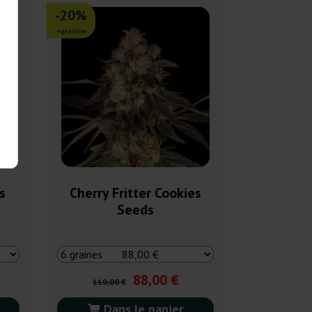
-20%
+gratisie
s
Cherry Fritter Cookies
Seeds
88,00 €
110,00 €
Dans le panier