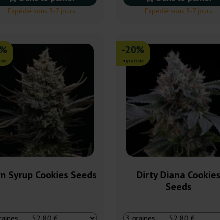
Expédié sous 3-7 jours
Expédié sous 3-7 jours
0%
-20%
sie
+gratisie
rn Syrup Cookies Seeds
Dirty Diana Cookie
Seeds