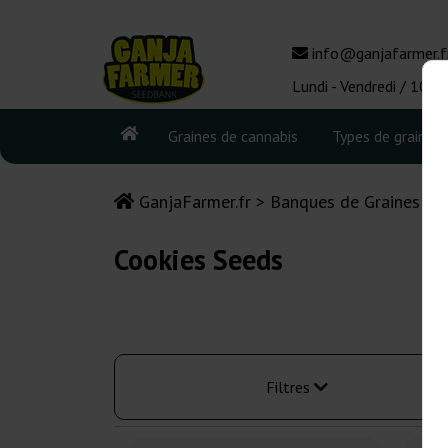
info@ganjafarmer.f
Lundi - Vendredi / 10:0
Graines de cannabis
Types de graines
GanjaFarmer.fr
Banques de Graines de
Cookies Seeds
Filtres