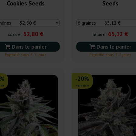
Cookies Seeds
Seeds
52,80 €
65,12 €
66,00 €
81,40 €
Dans le panier
Dans le panier
Expédié sous 3-7 jours
Expédié sous 3-7 jours
0%
-20%
sie
+gratisie