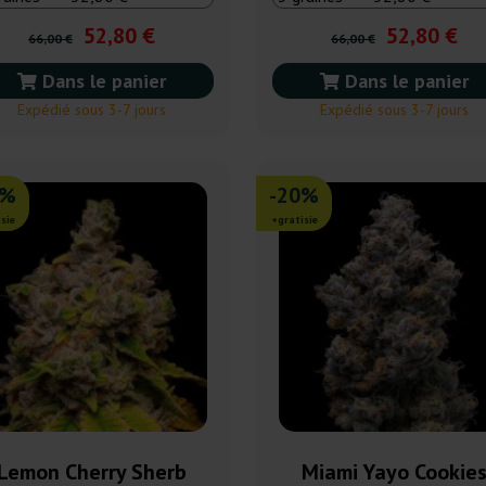
52,80 €
52,80 €
66,00 €
66,00 €
Dans le panier
Dans le panier
Expédié sous 3-7 jours
Expédié sous 3-7 jours
0%
-20%
sie
+gratisie
Lemon Cherry Sherb
Miami Yayo Cookie