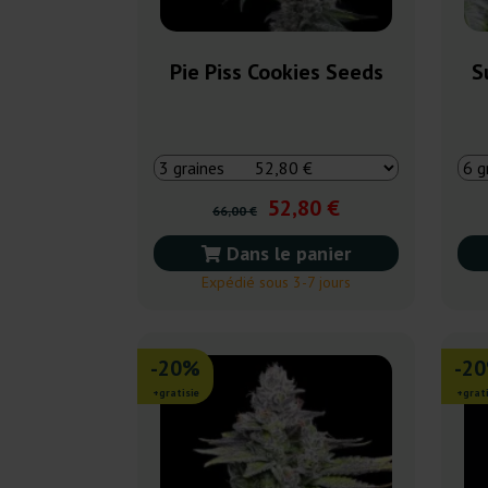
Pie Piss Cookies Seeds
S
52,80 €
66,00 €
Dans le panier
Expédié sous 3-7 jours
-20%
-2
+gratisie
+grati