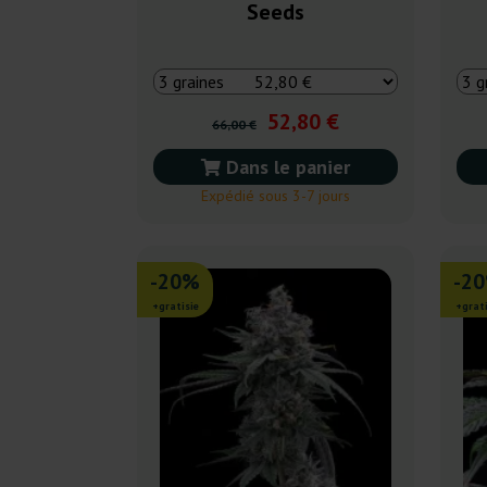
Seeds
52,80 €
66,00 €
Dans le panier
Expédié sous 3-7 jours
-20%
-2
+gratisie
+grati