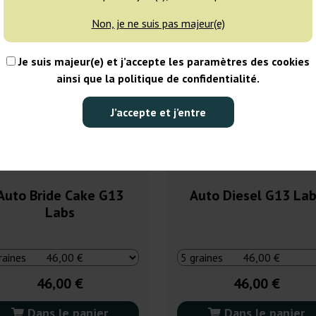
Non, je ne suis pas majeur(e)
Je suis majeur(e) et j’accepte les paramètres des cookies
ainsi que la politique de confidentialité.
J’accepte et j’entre
Auto Bride Cake G13
Auto Diesel G13 La
Labs
46,00 €
46,00 €
Dans le panier
Dans le panier