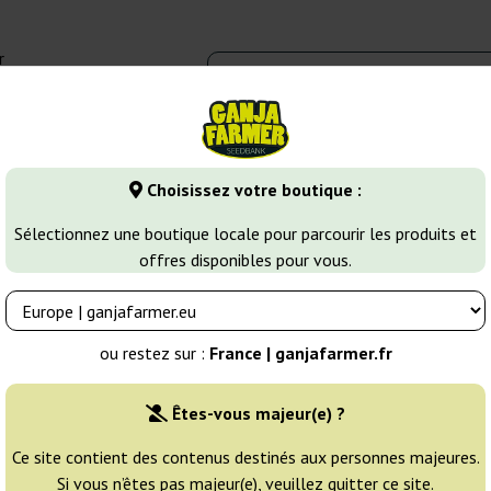
r
0 - 16:00
Banques de graines
Variétés de cannabis
Plus
Choisissez votre boutique :
 Cannabis
G13 Labs
Sélectionnez une boutique locale pour parcourir les produits et
offres disponibles pour vous.
ou restez sur :
France | ganjafarmer.fr
Êtes-vous majeur(e) ?
Tri
Ce site contient des contenus destinés aux personnes majeures.
Si vous n’êtes pas majeur(e), veuillez quitter ce site.