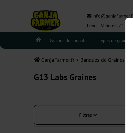
info@ganjafarmer.f
Lundi - Vendredi / 10:0
Graines de cannabis
Types de graines
GanjaFarmer.fr
Banques de Graines de
G13 Labs Graines
Filtres