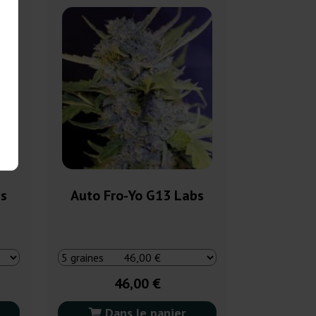
bs
Auto Fro-Yo G13 Labs
46,00 €
Dans le panier