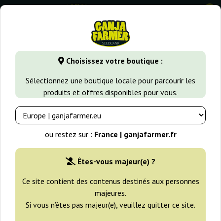
0
GanjaFarmer.fr
Banques de Graines de Cannabis
Super Str
Choisissez votre boutique :
Super Strains Graines
Sélectionnez une boutique locale pour parcourir les
produits et offres disponibles pour vous.
Filtres
Tri
ou restez sur :
France | ganjafarmer.fr
Êtes-vous majeur(e) ?
Ce site contient des contenus destinés aux personnes
majeures.
Si vous n’êtes pas majeur(e), veuillez quitter ce site.