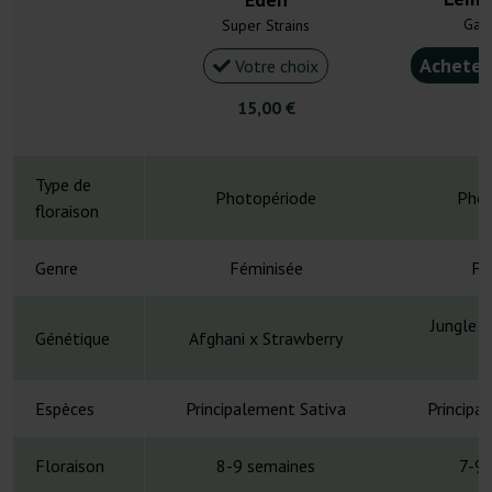
Gan
Super Strains
Acheter
Votre choix
15,00 €
6
Type de
Photopériode
Phot
floraison
Genre
Féminisée
Fé
Jungle S
Génétique
Afghani x Strawberry
D
Espèces
Principalement Sativa
Principa
Floraison
8-9 semaines
7-9 