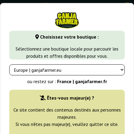
0
GanjaFarmer.fr
Banques de Graines de Cannabis
Original 
Choisissez votre boutique :
Original Sensible Seeds Graines
Sélectionnez une boutique locale pour parcourir les
produits et offres disponibles pour vous.
Filtres
Tri
ou restez sur :
France | ganjafarmer.fr
Êtes-vous majeur(e) ?
Ce site contient des contenus destinés aux personnes
majeures.
Si vous n’êtes pas majeur(e), veuillez quitter ce site.