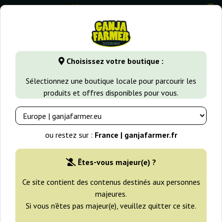
0
GanjaFarmer.fr
Variétés de Cannabis
Runtz
Choisissez votre boutique :
Runtz Graines
Sélectionnez une boutique locale pour parcourir les
produits et offres disponibles pour vous.
Filtres
Tri
ou restez sur :
France | ganjafarmer.fr
-30%
Êtes-vous majeur(e) ?
+gratisie
Ce site contient des contenus destinés aux personnes
majeures.
Si vous n’êtes pas majeur(e), veuillez quitter ce site.