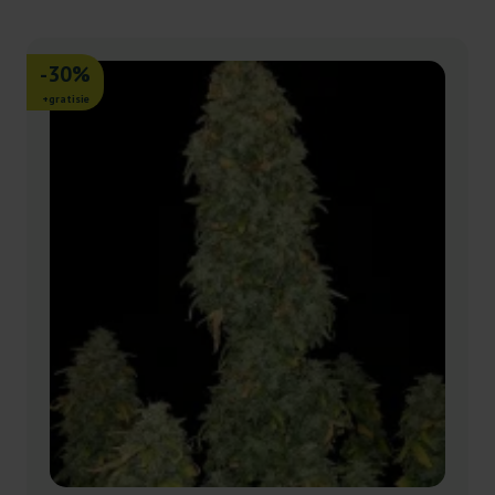
-30%
+gratisie