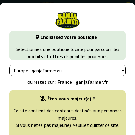
0
GanjaFarmer.fr
Banques de Graines de Cannabis
Sweet Se
Choisissez votre boutique :
Sweet Seeds Graines
Sélectionnez une boutique locale pour parcourir les
produits et offres disponibles pour vous.
Filtres
Tri
ou restez sur :
France | ganjafarmer.fr
-25%
Êtes-vous majeur(e) ?
+gratisie
Ce site contient des contenus destinés aux personnes
majeures.
Si vous n’êtes pas majeur(e), veuillez quitter ce site.