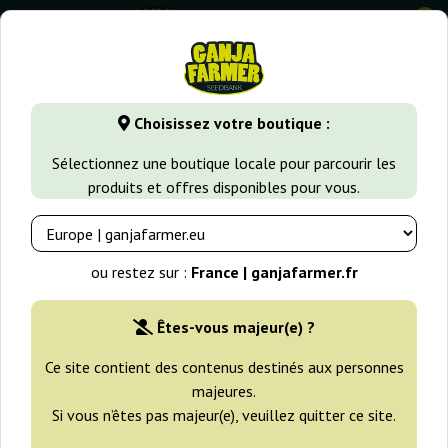
0
GanjaFarmer.fr
Types de Graines
Graines de Cannabis Sati
Choisissez votre boutique :
Big Devil XL Auto Sweet Seeds
Sélectionnez une boutique locale pour parcourir les
produits et offres disponibles pour vous.
-25%
+gratisie
ou restez sur :
France | ganjafarmer.fr
Êtes-vous majeur(e) ?
Ce site contient des contenus destinés aux personnes
majeures.
Si vous n’êtes pas majeur(e), veuillez quitter ce site.