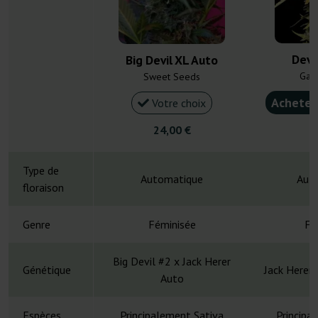
Devi
Big Devil XL Auto
Gan
Sweet Seeds
Acheter
Votre choix
24,00 €
4
Type de
Automatique
Aut
floraison
Genre
Féminisée
Fé
Big Devil #2 x Jack Herer
Génétique
Jack Herer 
Auto
Espèces
Principalement Sativa
Principa