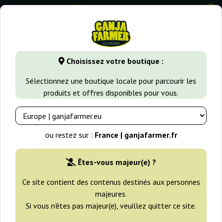
0
GanjaFarmer.fr
Types de Graines
Graines CBD
Choisissez votre boutique :
Graines de cannabis CBD
Sélectionnez une boutique locale pour parcourir les
produits et offres disponibles pour vous.
Filtres
Tri
ou restez sur :
France | ganjafarmer.fr
-30%
Êtes-vous majeur(e) ?
+gratisie
Ce site contient des contenus destinés aux personnes
majeures.
Si vous n’êtes pas majeur(e), veuillez quitter ce site.