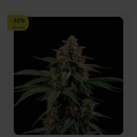
-30%
+gratisie