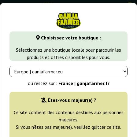
0
GanjaFarmer.fr
Variétés de Cannabis
White Widow
Whi
Choisissez votre boutique :
White Widow Auto CBD Green
Sélectionnez une boutique locale pour parcourir les
House Seeds
produits et offres disponibles pour vous.
-25%
+gratisie
ou restez sur :
France | ganjafarmer.fr
Êtes-vous majeur(e) ?
Ce site contient des contenus destinés aux personnes
majeures.
Si vous n’êtes pas majeur(e), veuillez quitter ce site.