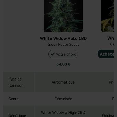
Whit
White Widow Auto CBD
Gan
Green House Seeds
Acheter
Votre choix
54,00 €
4
Type de
Automatique
Phot
floraison
Genre
Féminisée
Fé
White Widow x High-CBD
Génétique
Original