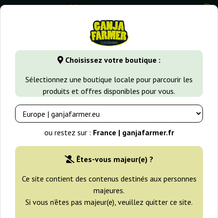
0
GanjaFarmer.fr
Variétés de Cannabis
White Widow
Whi
Choisissez votre boutique :
White Widow CBD Pyramid Seeds
Sélectionnez une boutique locale pour parcourir les
produits et offres disponibles pour vous.
ou restez sur :
France | ganjafarmer.fr
Êtes-vous majeur(e) ?
Ce site contient des contenus destinés aux personnes
majeures.
Si vous n’êtes pas majeur(e), veuillez quitter ce site.