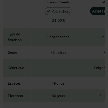
Gan
Pyramid Seeds
Acheter
Votre choix
21,00 €
4
Type de
Photopériode
Phot
floraison
Genre
Féminisée
Fé
Génétique
-
Original
Espèces
Hybride
H
Floraison
60 jours
8-10