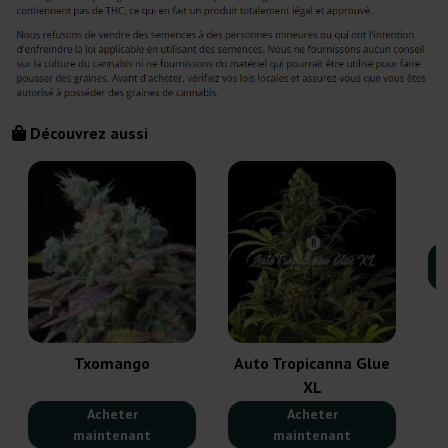
Découvrez aussi
Txomango
Auto Tropicanna Glue
XL
Acheter
Acheter
maintenant
maintenant