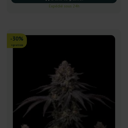
Expédié sous 24h
-30%
+gratisie