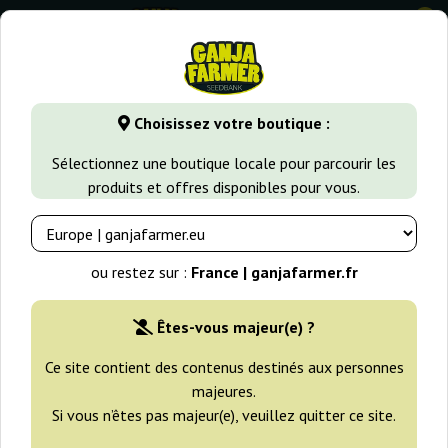
0
GanjaFarmer.fr
Types de Graines
Graines de Cannabis Régu
Choisissez votre boutique :
Graines de Cannabis Régulières
Sélectionnez une boutique locale pour parcourir les
produits et offres disponibles pour vous.
Voici une collection de graines de cannabis régulières. Les
graines de cette liste ne sont pas féminisées, elles produisent
des plantes mâles et femelles et sont appréciées par les
ou restez sur :
France | ganjafarmer.fr
collectionneurs de l'ancienne école, qui préfèrent une approche
naturelle. Un excellent moyen d'acquérir des génétiques pour la
préservation de l'espèce.
Êtes-vous majeur(e) ?
Ce site contient des contenus destinés aux personnes
majeures.
Filtres
Tri
Si vous n’êtes pas majeur(e), veuillez quitter ce site.