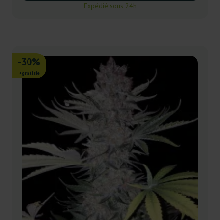
Expédié sous 24h
-30%
+gratisie