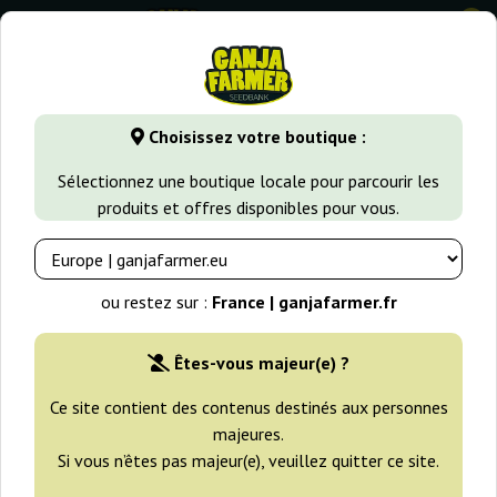
0
GanjaFarmer.fr
Variétés de Cannabis
White Widow
CBD
Choisissez votre boutique :
CBD Auto White Widow Dutch
Sélectionnez une boutique locale pour parcourir les
Passion
produits et offres disponibles pour vous.
-25%
+gratisie
ou restez sur :
France | ganjafarmer.fr
Êtes-vous majeur(e) ?
Ce site contient des contenus destinés aux personnes
majeures.
Si vous n’êtes pas majeur(e), veuillez quitter ce site.