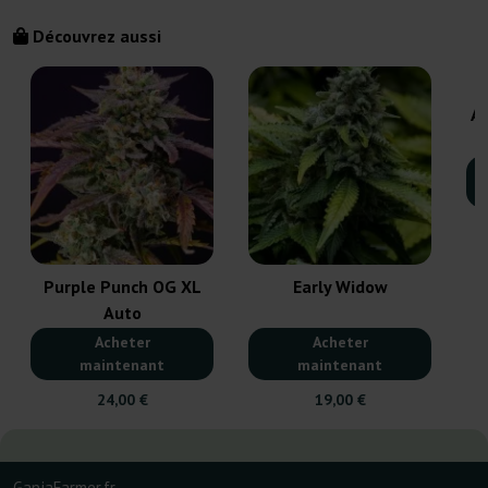
Découvrez aussi
Au
Purple Punch OG XL
Early Widow
Auto
Acheter
Acheter
maintenant
maintenant
24,00 €
19,00 €
GanjaFarmer.fr