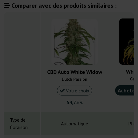
Comparer avec des produits similaires :
Whit
CBD Auto White Widow
Gan
Dutch Passion
Acheter
Votre choix
54,75 €
4
Type de
Automatique
Phot
floraison