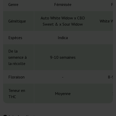
Genre
Féminisée
Fé
Auto White Widow x CBD
Génétique
White Wi
Sweet & x Sour Widow
Espèces
Indica
De la
semence à
9-10 semaines
la récolte
Floraison
-
8-9 
Teneur en
Moyenne
1
THC