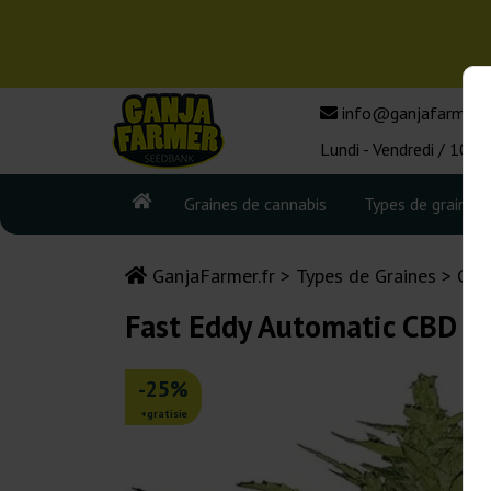
info@ganjafarmer.f
Lundi - Vendredi / 10:0
Graines de cannabis
Types de graines
GanjaFarmer.fr
Types de Graines
Gra
Fast Eddy Automatic CBD R
-25%
+gratisie