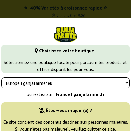
⭐ -40% Variétés à croissance rapide ⭐
⏰ 2 Jours 05:09:05
r
0 - 16:00
Choisissez votre boutique :
Banques de graines
Variétés de cannabis
Plus
Sélectionnez une boutique locale pour parcourir les produits et
offres disponibles pour vous.
ines de Cannabis à Autofloraison
Fast Eddy Automatic C
oyal Queen Seeds
ou restez sur :
France | ganjafarmer.fr
Éleveur:
Royal Queen Seeds
Êtes-vous majeur(e) ?
Emballage d'origine:
Ce site contient des contenus destinés aux personnes majeures.
Si vous n’êtes pas majeur(e), veuillez quitter ce site.