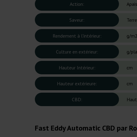
Action:
Apai
Saveur:
Terr
Rendement à l'intérieur:
g/m
Culture en extérieur:
g/pl
Hauteur Intérieur:
cm
Hauteur extérieure:
cm
CBD:
Haut
Fast Eddy Automatic CBD par Roy