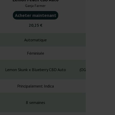
Ganja Farmer
Ganja F
Acheter maintenant
Acheter ma
20,25 €
5,25
Automatique
Automa
Féminisée
Fémin
Lemon Skunk x Blueberry CBD Auto
(OG Kush x Durban P
Principalement Indica
Hybr
8 semaines
11-12 se