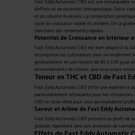
Fast Eddy Automatic CBD est une remarquable vari
d'effets et de potentiel thérapeutique. Cette var
et du robuste Ruderalis. La composition génétiqu
cycle de croissance rapide et résilient. De la grai
cherchant des rendements rapides.
Potentiel de Croissance en Intérieur e
Fast Eddy Automatic CBD est bien adapté à la cult
récompense les cultivateurs avec un rendement im
généralement en une récolte de 80 à 130 g par pla
environnements de culture, que vous soyez novice
Teneur en THC et CBD de Fast E
Fast Eddy Automatic CBD offre une expérience ag
particulièrement attrayante pour les utilisateurs 
CBD un choix idéal pour ceux qui souhaitent profi
Saveur et Arôme de Fast Eddy Automa
Fast Eddy Automatic CBD présente un profil de sav
globale, répondant ainsi aux amateurs de cannabis
Effets de Fast Eddy Automatic 