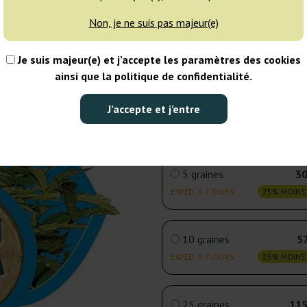
1 graine
Non, je ne suis pas majeur(e)
EXPÉD.
25% MOINS
AUJOURD’HUI
Je suis majeur(e) et j’accepte les paramètres des cookies
ainsi que la politique de confidentialité.
3 graines
21
J’accepte et j’entre
EXPÉD.
25% MOINS
AUJOURD’HUI
5 graines
30
EXPÉD. 3-7 JOURS
25% MOINS
10 graines
57
EXPÉD. 3-7 JOURS
25% MOINS
25 graines
115