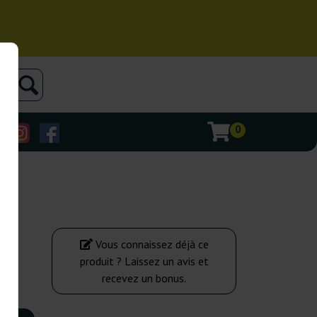
0
BD
Vous connaissez déjà ce
produit ? Laissez un avis et
recevez un bonus.