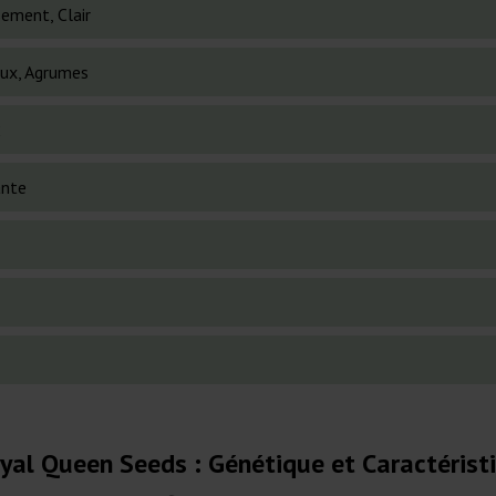
sement, Clair
eux, Agrumes
2
ante
al Queen Seeds : Génétique et Caractérist