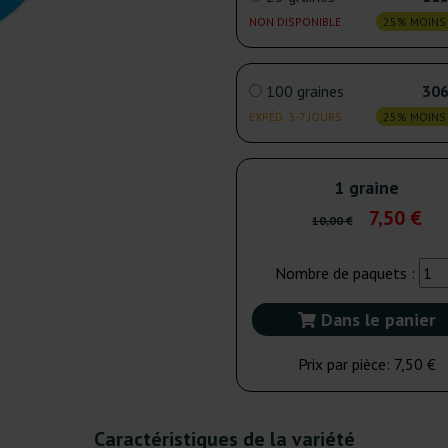
NON DISPONIBLE
25% MOINS
100 graines
306
EXPÉD. 3-7 JOURS
25% MOINS
1 graine
7,50 €
10,00 €
Nombre de paquets :
Dans le panier
Prix par pièce:
7,50 €
Caractéristiques de la variété