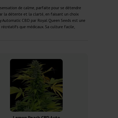
 sensation de calme, parfaite pour se détendre
r la détente et la clarté, en faisant un choix
Eddy Automatic CBD par Royal Queen Seeds est une
 récréatifs que médicaux. Sa culture facile,
Lemon Peach CBD Auto
Girl Scout C