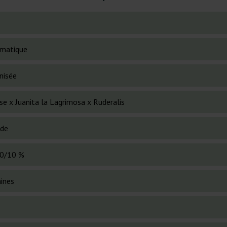
matique
nisée
se x Juanita la Lagrimosa x Ruderalis
ide
0/10 %
ines