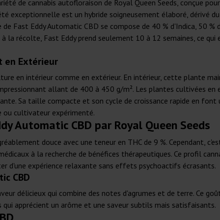
été de cannabis autofloraison de Royal Queen Seeds, conçue pour 
iété exceptionnelle est un hybride soigneusement élaboré, dérivé du
e de Fast Eddy Automatic CBD se compose de 40 % d'Indica, 50 % de
ne à la récolte, Fast Eddy prend seulement 10 à 12 semaines, ce qui e
t en Extérieur
ure en intérieur comme en extérieur. En intérieur, cette plante ma
pressionnant allant de 400 à 450 g/m². Les plantes cultivées en e
nte. Sa taille compacte et son cycle de croissance rapide en font 
 ou cultivateur expérimenté.
ddy Automatic CBD par Royal Queen Seeds
réablement douce avec une teneur en THC de 9 %. Cependant, c'est
médicaux à la recherche de bénéfices thérapeutiques. Ce profil cann
ter d'une expérience relaxante sans effets psychoactifs écrasants.
tic CBD
eur délicieux qui combine des notes d'agrumes et de terre. Ce goût 
 qui apprécient un arôme et une saveur subtils mais satisfaisants.
CBD