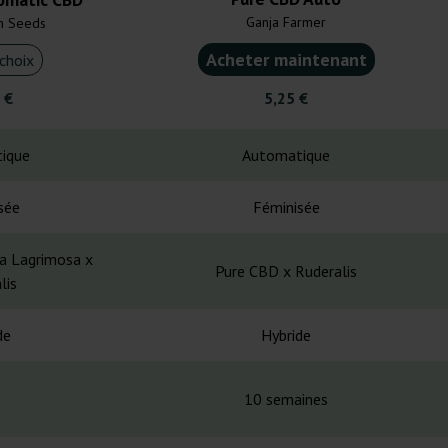
Ganja Farmer
n Seeds
Acheter maintenant
choix
 €
5,25 €
ique
Automatique
sée
Féminisée
la Lagrimosa x
Pure CBD x Ruderalis
lis
de
Hybride
10 semaines