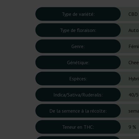
Type de variété:
CBD
Type de floraison:
Auto
Genre:
Fémi
Génétique:
Chee
Espèces:
Hybr
Indica/Sativa/Ruderalis:
40/5
De la semence à la récolte:
sema
Teneur en THC:
9 %