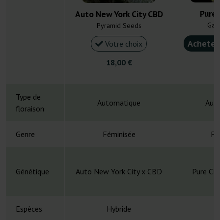
Pure
Auto New York City CBD
Gan
Pyramid Seeds
Acheter
Votre choix
18,00 €
4
Type de
Automatique
Aut
floraison
Genre
Féminisée
Fé
Génétique
Auto New York City x CBD
Pure CBD
Espèces
Hybride
H