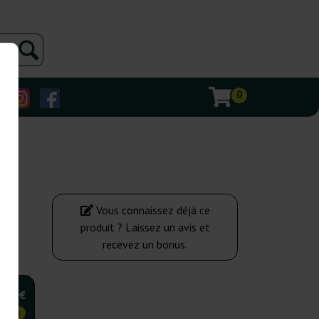
0
Vous connaissez déjà ce
produit ? Laissez un avis et
recevez un bonus.
,00 €
 CHER