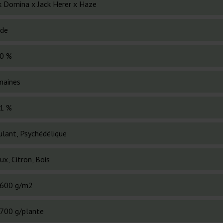
k Domina x Jack Herer x Haze
ide
0 %
maines
1 %
ulant, Psychédélique
ux, Citron, Bois
600 g/m2
700 g/plante