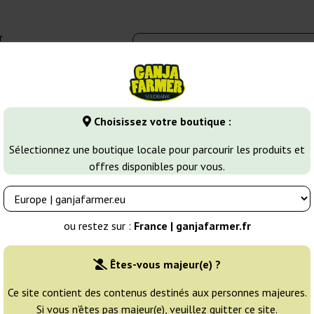
r
0 - 16:00
Banques de graines
Variétés de cannabis
Plus
Choisissez votre boutique :
Jack Herer
Black Jack
Sélectionnez une boutique locale pour parcourir les produits et
offres disponibles pour vous.
Éleveur:
Sweet Seeds
ou restez sur :
France | ganjafarmer.fr
Emballage d'origine:
Êtes-vous majeur(e) ?
3 graines
18
Ce site contient des contenus destinés aux personnes majeures.
Si vous n’êtes pas majeur(e), veuillez quitter ce site.
EXPÉD. 24H
25% MOINS