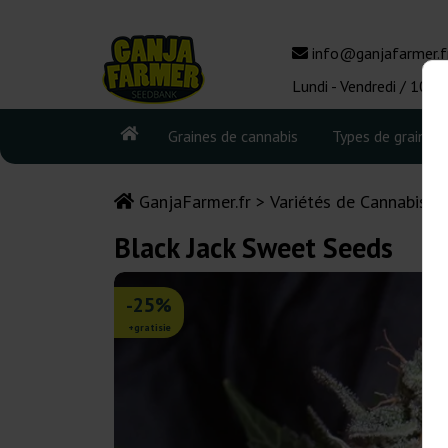
info@ganjafarmer.f
Lundi - Vendredi / 10:0
Graines de cannabis
Types de graines
GanjaFarmer.fr
Variétés de Cannabis
Black Jack Sweet Seeds
-25%
+gratisie