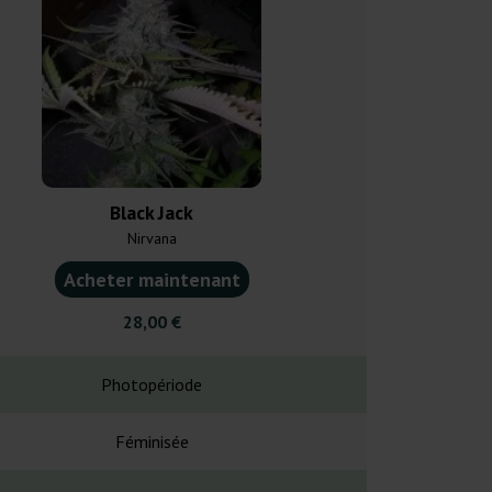
Black Jack
Black Jac
Nirvana
Bulk Femini
Acheter maintenant
Acheter ma
28,00 €
9,75
Photopériode
Photopé
Féminisée
Fémin