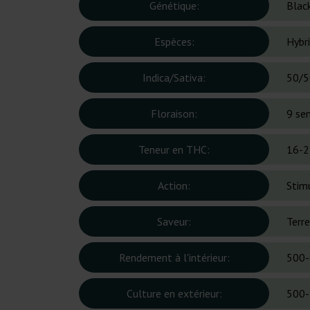
Génétique:
Blac
Espèces:
Hybr
Indica/Sativa:
50/5
Floraison:
9 se
Teneur en THC:
16-2
Action:
Stim
Saveur:
Terre
Rendement à l'intérieur:
500-
Culture en extérieur:
500-