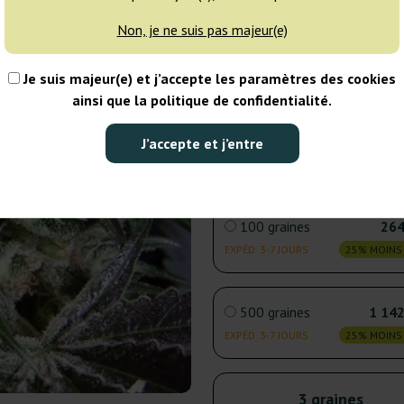
Non, je ne suis pas majeur(e)
5 graines
30
Je suis majeur(e) et j’accepte les paramètres des cookies
EXPÉD. 3-7 JOURS
25% MOINS
ainsi que la politique de confidentialité.
25 graines
76
J’accepte et j’entre
EXPÉD. 3-7 JOURS
25% MOINS
100 graines
264
EXPÉD. 3-7 JOURS
25% MOINS
500 graines
1 142
EXPÉD. 3-7 JOURS
25% MOINS
3 graines