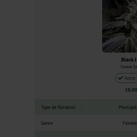
Black 
Sweet S
Votre 
18,00
Type de floraison
Photopé
Genre
Fémini