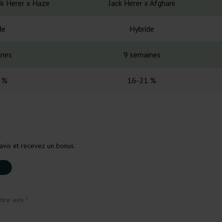
ck Herer x Haze
Jack Herer x Afghani
de
Hybride
ines
9 semaines
 %
16-21 %
avis et recevez un bonus.
tre avis !