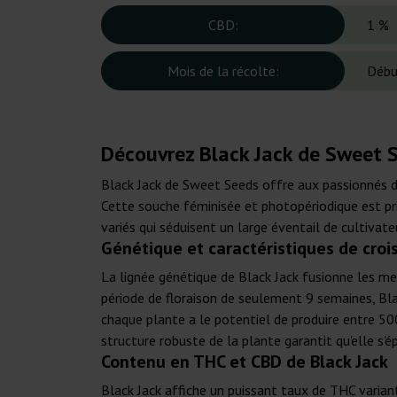
CBD:
1 %
Mois de la récolte:
Débu
Découvrez Black Jack de Sweet S
Black Jack de Sweet Seeds offre aux passionnés d
Cette souche féminisée et photopériodique est pri
variés qui séduisent un large éventail de cultivateu
Génétique et caractéristiques de cro
La lignée génétique de Black Jack fusionne les mei
période de floraison de seulement 9 semaines, Bla
chaque plante a le potentiel de produire entre 500
structure robuste de la plante garantit qu'elle s'
Contenu en THC et CBD de Black Jack
Black Jack affiche un puissant taux de THC varian