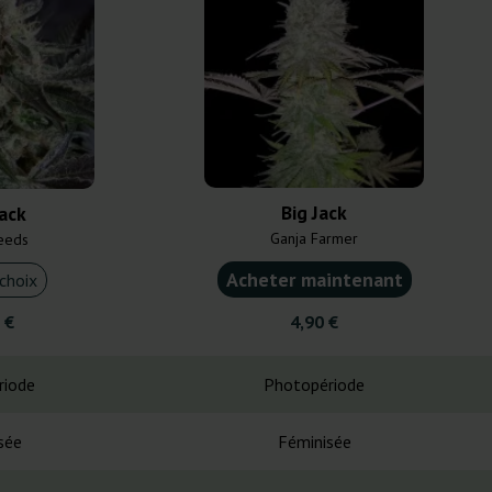
Big Jack
Jack
Ganja Farmer
eeds
Acheter maintenant
choix
 €
4,90 €
riode
Photopériode
sée
Féminisée