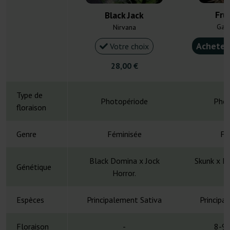
Fru
Black Jack
Gan
Nirvana
Acheter
Votre choix
28,00 €
5
Type de
Photopériode
Phot
floraison
Genre
Féminisée
Fé
Black Domina x Jock
Skunk x H
Génétique
Horror.
L
Espèces
Principalement Sativa
Principa
Floraison
-
8-9 