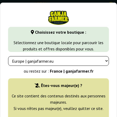
0
GanjaFarmer.fr
Variétés de Cannabis
Jack Herer
Black J
Choisissez votre boutique :
Black Jack Nirvana
Sélectionnez une boutique locale pour parcourir les
produits et offres disponibles pour vous.
ou restez sur :
France | ganjafarmer.fr
Êtes-vous majeur(e) ?
Ce site contient des contenus destinés aux personnes
majeures.
Si vous n’êtes pas majeur(e), veuillez quitter ce site.