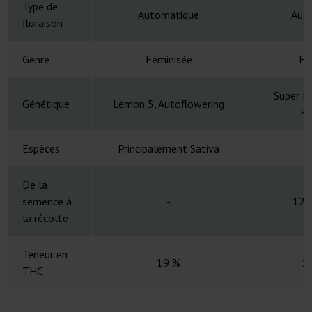
Type de
Automatique
Aut
floraison
Genre
Féminisée
Fé
Super L
Génétique
Lemon 5, Autoflowering
Ru
Espèces
Principalement Sativa
S
De la
semence à
-
12 
la récolte
Teneur en
19 %
1
THC