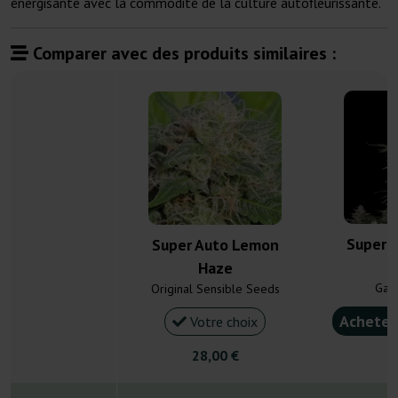
énergisante avec la commodité de la culture autofleurissante.
Comparer avec des produits similaires :
Super 
Super Auto Lemon
Haze
Gan
Original Sensible Seeds
Acheter
Votre choix
28,00 €
4