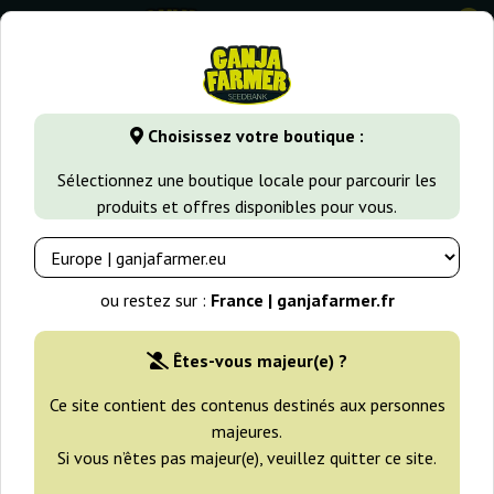
0
GanjaFarmer.fr
Variétés de Cannabis
Lemon Haze
Supe
Choisissez votre boutique :
Super Auto Lemon Haze Original
Sélectionnez une boutique locale pour parcourir les
Sensible Seeds
produits et offres disponibles pour vous.
ou restez sur :
France | ganjafarmer.fr
Êtes-vous majeur(e) ?
Ce site contient des contenus destinés aux personnes
majeures.
Si vous n’êtes pas majeur(e), veuillez quitter ce site.