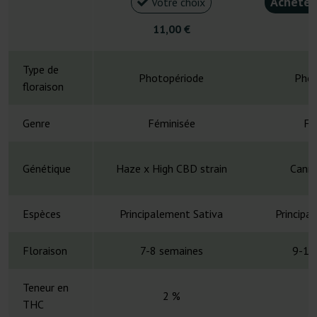
Acheter
Votre choix
11,00 €
4
Type de
Photopériode
Phot
floraison
Genre
Féminisée
Fé
Génétique
Haze x High CBD strain
Canna
Espèces
Principalement Sativa
Principa
Floraison
7-8 semaines
9-10
Teneur en
2 %
THC