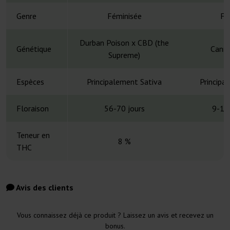
Genre
Féminisée
Fé
Durban Poison x CBD (the
Génétique
Canna
Supreme)
Espèces
Principalement Sativa
Principa
Floraison
56-70 jours
9-10
Teneur en
8 %
THC
Avis des clients
Vous connaissez déjà ce produit ? Laissez un avis et recevez un
bonus.