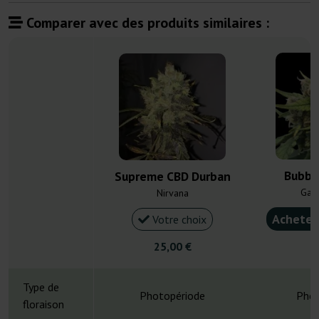
Comparer avec des produits similaires :
Bubbl
Supreme CBD Durban
Gan
Nirvana
Acheter
Votre choix
25,00 €
4
Type de
Photopériode
Phot
floraison