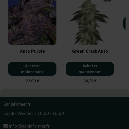
S
Auto Purple
Green Crack Auto
Acheter
Acheter
maintenant
maintenant
22,00 €
24,75 €
GanjaFarmer.fr
Lundi - Vendredi / 10:00 - 16:00
info@ganjafarmer.fr