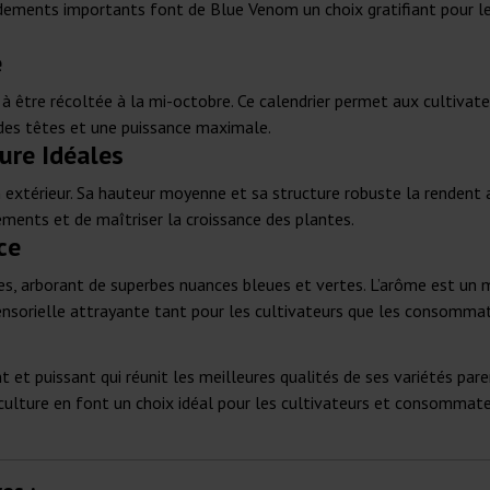
ements importants font de Blue Venom un choix gratifiant pour les 
e
 être récoltée à la mi-octobre. Ce calendrier permet aux cultivateu
des têtes et une puissance maximale.
ure Idéales
en extérieur. Sa hauteur moyenne et sa structure robuste la rendent
ments et de maîtriser la croissance des plantes.
ce
s, arborant de superbes nuances bleues et vertes. L’arôme est un m
nsorielle attrayante tant pour les cultivateurs que les consommat
t puissant qui réunit les meilleures qualités de ses variétés paren
culture en font un choix idéal pour les cultivateurs et consommat