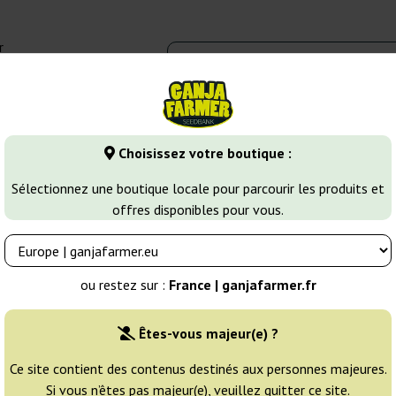
r
0 - 16:00
Banques de graines
Variétés de cannabis
Plus
Choisissez votre boutique :
 Cannabis
G13 Labs
Blue Venom
Sélectionnez une boutique locale pour parcourir les produits et
offres disponibles pour vous.
Éleveur:
G13 Labs
ou restez sur :
France | ganjafarmer.fr
Emballage d'origine:
Êtes-vous majeur(e) ?
5 graines
46
Ce site contient des contenus destinés aux personnes majeures.
Si vous n’êtes pas majeur(e), veuillez quitter ce site.
EXPÉD. 3-7 JOURS