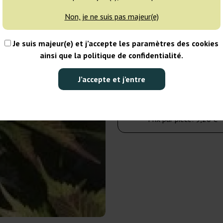
Non, je ne suis pas majeur(e)
5 graines
Je suis majeur(e) et j’accepte les paramètres des cookies
46,00 €
ainsi que la politique de confidentialité.
Nombre de paquets :
J’accepte et j’entre
Dans le panier
Prix par pièce:
9,20 €