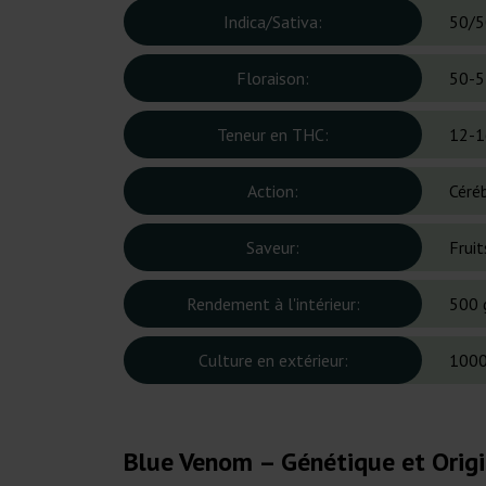
Indica/Sativa:
50/5
Floraison:
50-5
Teneur en THC:
12-1
Action:
Céré
Saveur:
Fruit
Rendement à l'intérieur:
500 
Culture en extérieur:
1000
Blue Venom – Génétique et Orig