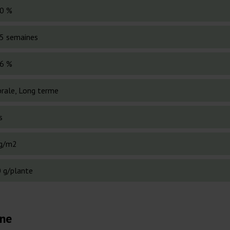
0 %
5 semaines
6 %
brale, Long terme
s
g/m2
 g/plante
ine