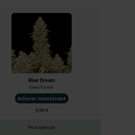
Blue Dream
Bubbl
Ganja Farmer
Ganja F
Acheter maintenant
Acheter ma
4,90 €
4,20
Photopériode
Photopé