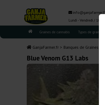
info@ganjafarmer.f
Lundi - Vendredi / 10:0
Graines de cannabis
Types de graines
GanjaFarmer.fr
Banques de Graines de
Blue Venom G13 Labs