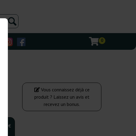
0
Vous connaissez déjà ce
produit ? Laissez un avis et
recevez un bonus.
,00 €