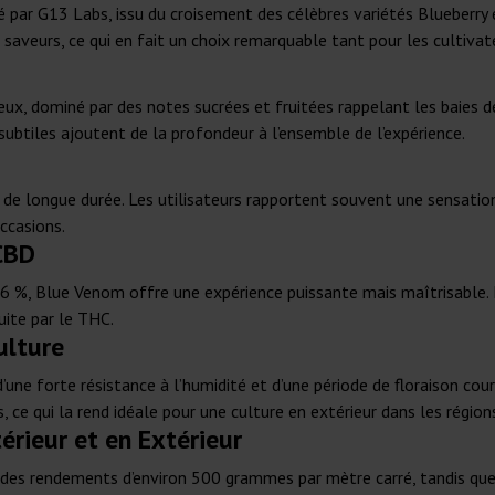
par G13 Labs, issu du croisement des célèbres variétés Blueberry e
e saveurs, ce qui en fait un choix remarquable tant pour les cultiv
eux, dominé par des notes sucrées et fruitées rappelant les baies d
 subtiles ajoutent de la profondeur à l’ensemble de l’expérience.
 de longue durée. Les utilisateurs rapportent souvent une sensation
ccasions.
CBD
6 %, Blue Venom offre une expérience puissante mais maîtrisable.
duite par le THC.
ulture
’une forte résistance à l’humidité et d’une période de floraison cour
ce qui la rend idéale pour une culture en extérieur dans les région
rieur et en Extérieur
à des rendements d’environ 500 grammes par mètre carré, tandis que