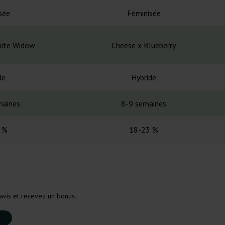
sée
Féminisée
hite Widow
Cheese x Blueberry
de
Hybride
maines
8-9 semaines
 %
18-23 %
avis et recevez un bonus.