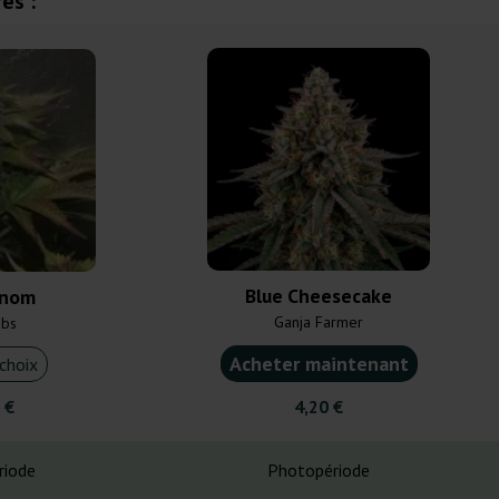
es :
Blue Cheesecake
enom
Ganja Farmer
abs
Acheter maintenant
choix
 €
4,20 €
riode
Photopériode