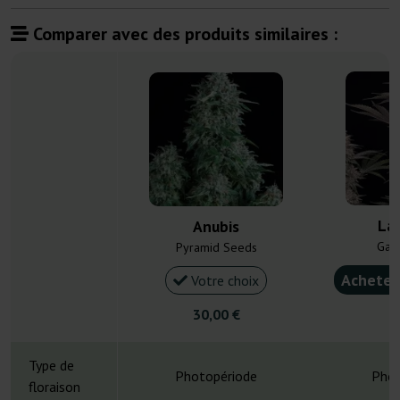
Comparer avec des produits similaires :
La
Anubis
Gan
Pyramid Seeds
Acheter
Votre choix
30,00 €
6
Type de
Photopériode
Phot
floraison