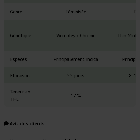
Genre
Féminisée
Fé
Génétique
Wembley x Chronic
Thin Mint 
Espèces
Principalement Indica
Principa
Floraison
55 jours
8-10
Teneur en
17 %
2
THC
Avis des clients