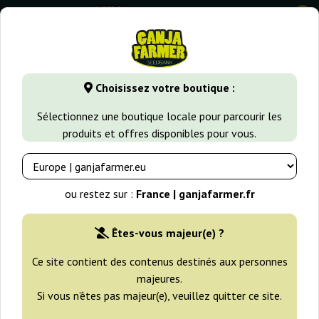
0
⭐ -40% Variétés à croissance rapide ⭐
⏰ 2 Jours 07:22:35
Choisissez votre boutique :
GanjaFarmer.fr
Types de Graines
Graines de Cannabis Indi
Sélectionnez une boutique locale pour parcourir les
produits et offres disponibles pour vous.
Anubis Pyramid Seeds
ou restez sur :
France | ganjafarmer.fr
Êtes-vous majeur(e) ?
Ce site contient des contenus destinés aux personnes
majeures.
Si vous n’êtes pas majeur(e), veuillez quitter ce site.