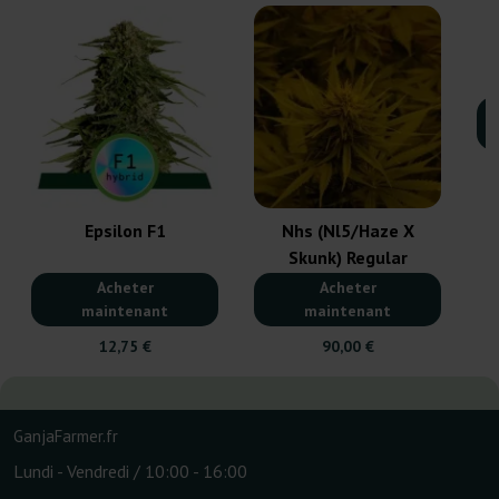
T
Epsilon F1
Nhs (Nl5/Haze X
Skunk) Regular
Acheter
Acheter
maintenant
maintenant
12,75 €
90,00 €
GanjaFarmer.fr
Lundi - Vendredi / 10:00 - 16:00