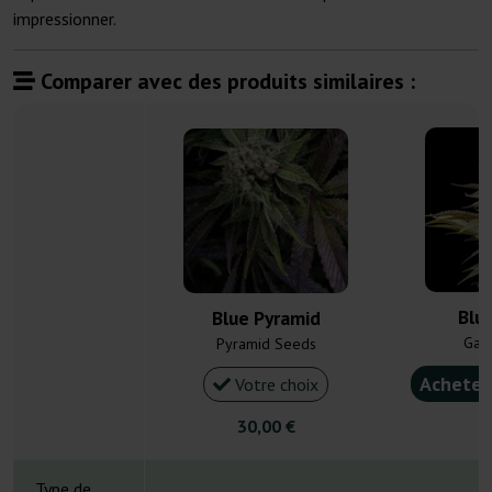
impressionner.
Comparer avec des produits similaires :
Blu
Blue Pyramid
Gan
Pyramid Seeds
Acheter
Votre choix
30,00 €
4
Type de