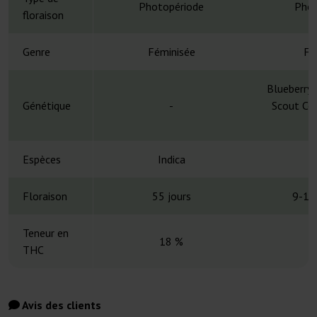
Photopériode
Phot
floraison
Genre
Féminisée
Fé
Blueberry 
Génétique
-
Scout Coo
S
Espèces
Indica
Floraison
55 jours
9-10
Teneur en
18 %
THC
Avis des clients