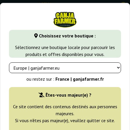
0
GanjaFarmer.fr
Variétés de Cannabis
Skunk
Skunk +
Choisissez votre boutique :
Skunk + Kannabia Seeds
Sélectionnez une boutique locale pour parcourir les
produits et offres disponibles pour vous.
-25%
+gratisie
ou restez sur :
France | ganjafarmer.fr
Êtes-vous majeur(e) ?
Ce site contient des contenus destinés aux personnes
majeures.
Si vous n’êtes pas majeur(e), veuillez quitter ce site.