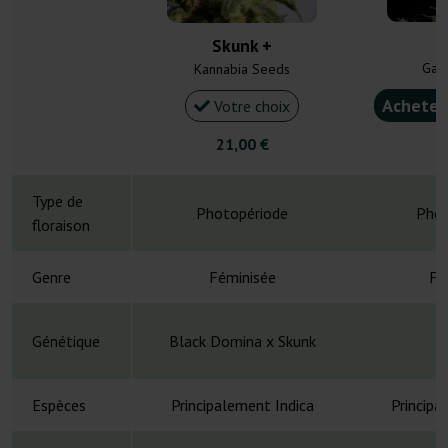
S
Skunk +
Gan
Kannabia Seeds
Acheter
Votre choix
21,00 €
3
Type de
Photopériode
Phot
floraison
Genre
Féminisée
Fé
Génétique
Black Domina x Skunk
A
Espèces
Principalement Indica
Principa