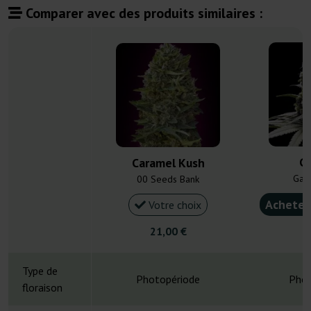
Comparer avec des produits similaires :
C
Caramel Kush
Gan
00 Seeds Bank
Acheter
Votre choix
21,00 €
4
Type de
Photopériode
Phot
floraison