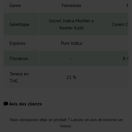
Genre
Féminisée
Fé
Secret Indica Mother x
Génétique
Cream Car
Kosher Kush
Espèces
Pure Indica
Floraison
-
8-9 
Teneur en
21 %
1
THC
Avis des clients
Vous connaissez déjà ce produit ? Laissez un avis et recevez un
bonus.