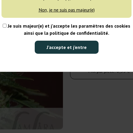
Non, je ne suis pas majeur(e)
3 graines
Je suis majeur(e) et j’accepte les paramètres des cookies
25,00 €
ainsi que la politique de confidentialité.
Nombre de paquets :
J’accepte et j’entre
Dans le panier
Prix par pièce:
8,33 €