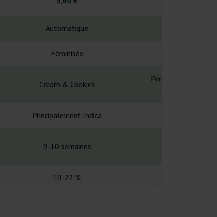
5,60 €
5,60
Automatique
Automa
Féminisée
Fémin
Permanent Marker x 
Cream & Cookies
Aut
Principalement Indica
Principalem
9-10 semaines
9-10 se
19-22 %
20-2