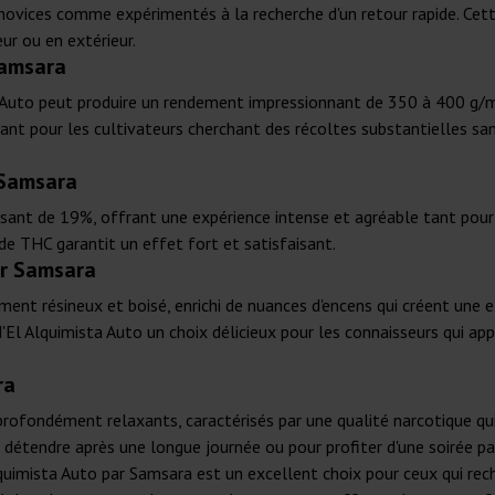
s novices comme expérimentés à la recherche d'un retour rapide. Cet
eur ou en extérieur.
Samsara
sta Auto peut produire un rendement impressionnant de 350 à 400 g/m
fiant pour les cultivateurs cherchant des récoltes substantielles s
 Samsara
sant de 19%, offrant une expérience intense et agréable tant pour l
 de THC garantit un effet fort et satisfaisant.
ar Samsara
ent résineux et boisé, enrichi de nuances d'encens qui créent une e
El Alquimista Auto un choix délicieux pour les connaisseurs qui ap
ra
profondément relaxants, caractérisés par une qualité narcotique qui
e détendre après une longue journée ou pour profiter d'une soirée pa
lquimista Auto par Samsara est un excellent choix pour ceux qui rec