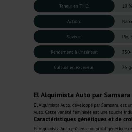
Teneur en THC:
19 %
Action:
Narc
Saveur:
Pin, 
Rendement à l'intérieur:
350-
Culture en extérieur:
75 g
El Alquimista Auto par Samsara 
El Alquimista Auto, développé par Samsara, est un
Auto. Cette variété féminisée est une souche Indic
Caractéristiques génétiques et de cro
El Alquimista Auto présente un profil génétique r