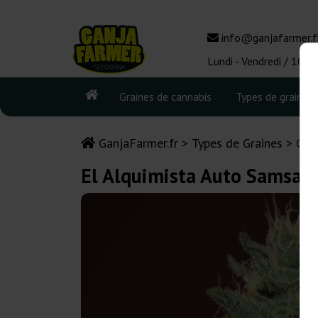
info@ganjafarmer.f
Lundi - Vendredi / 10:0
Graines de cannabis
Types de graines
GanjaFarmer.fr
Types de Graines
Gra
El Alquimista Auto Samsar