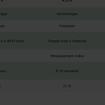
 €
4,20 €
ique
Automatique
sée
Féminisée
uto X AK47 Auto
Triangle Kush x Ruderalis
Principalement Indica
ours
9-10 semaines
%
21 %