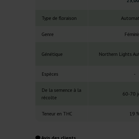
25,00
Type de floraison
Automat
Genre
Fémini
Génétique
Northern Lights A
Espèces
-
De la semence à la
60-70 j
récolte
Teneur en THC
19 
Avis des clients