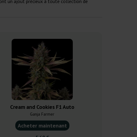
ont un ajout précieux à toute collection de
Cream and Cookies F1 Auto
Jealousy Ma
Ganja Farmer
Ganja F
Acheter maintenant
Acheter ma