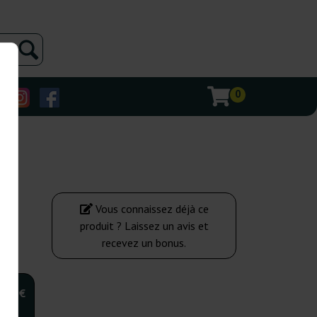
0
Vous connaissez déjà ce
produit ? Laissez un avis et
recevez un bonus.
,00 €