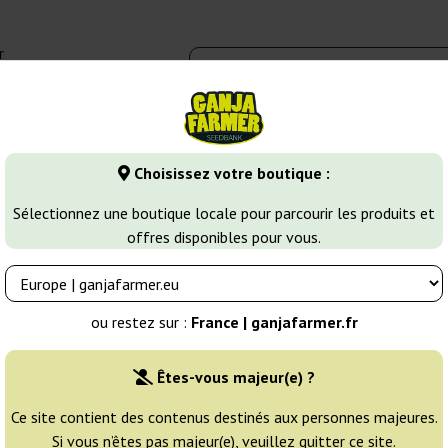
r
0 - 16:00
Banques de graines
Variétés de cannabis
Plus
Choisissez votre boutique :
ines de Cannabis Indica
El Alquimista Auto
Sélectionnez une boutique locale pour parcourir les produits et
offres disponibles pour vous.
a
Éleveur:
Samsara
ou restez sur :
France | ganjafarmer.fr
Emballage d'origine:
Êtes-vous majeur(e) ?
3 graines
25
Ce site contient des contenus destinés aux personnes majeures.
Si vous n’êtes pas majeur(e), veuillez quitter ce site.
EXPÉD. 3-7 JOURS