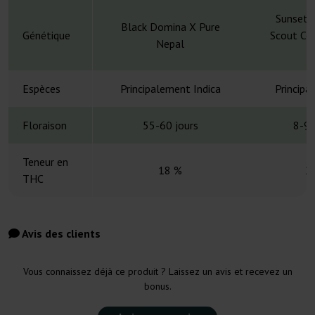
Sunset S
Black Domina X Pure
Génétique
Scout Co
Nepal
Espèces
Principalement Indica
Principa
Floraison
55-60 jours
8-9 
Teneur en
18 %
2
THC
Avis des clients
Vous connaissez déjà ce produit ? Laissez un avis et recevez un
bonus.