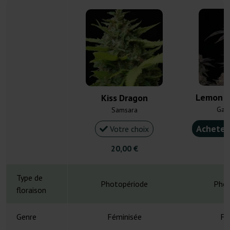
Lemon C
Kiss Dragon
Gan
Samsara
Acheter
Votre choix
20,00 €
5
Type de
Photopériode
Phot
floraison
Genre
Féminisée
Fé