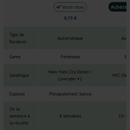
Acheter
Votre choix
9,75 €
4
Type de
Automatique
Aut
floraison
Genre
Féminisée
Fé
New York City Diesel ×
Génétique
NYC Dies
Lowryder #2
Espèces
Principalement Sativa
H
De la
semence à
8 semaines
10-12
la récolte