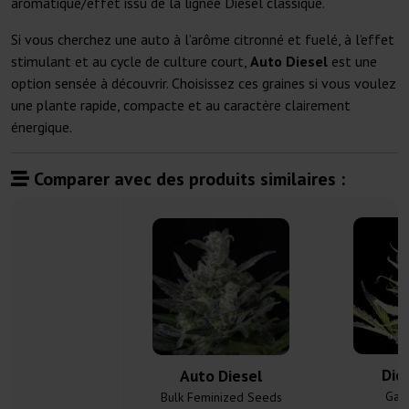
aromatique/effet issu de la lignée Diesel classique.
Si vous cherchez une auto à l’arôme citronné et fuelé, à l’effet
stimulant et au cycle de culture court,
Auto Diesel
est une
option sensée à découvrir. Choisissez ces graines si vous voulez
une plante rapide, compacte et au caractère clairement
énergique.
Comparer avec des produits similaires :
Die
Auto Diesel
Gan
Bulk Feminized Seeds