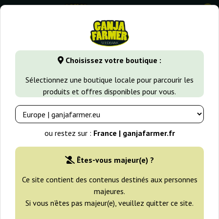
0
GanjaFarmer.fr
Variétés de Cannabis
Diesel
Auto Diese
Choisissez votre boutique :
Auto Diesel Bulk Feminized Seeds
Sélectionnez une boutique locale pour parcourir les
produits et offres disponibles pour vous.
-25%
+gratisie
ou restez sur :
France | ganjafarmer.fr
Êtes-vous majeur(e) ?
Ce site contient des contenus destinés aux personnes
majeures.
Si vous n’êtes pas majeur(e), veuillez quitter ce site.