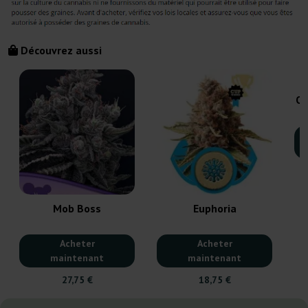
Découvrez aussi
Or
Mob Boss
Euphoria
Acheter
Acheter
maintenant
maintenant
27,75 €
18,75 €