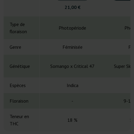
21,00 €
4
Type de
Photopériode
Phot
floraison
Genre
Féminisée
Fé
Génétique
Somango x Critical 47
Super Sku
Espèces
Indica
Floraison
-
9-10
Teneur en
18 %
1
THC