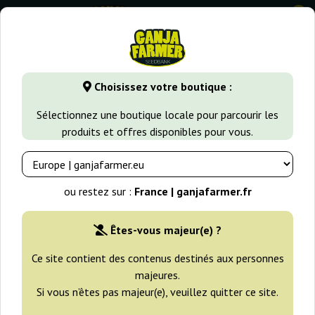
0
GanjaFarmer.fr
Types de Graines
Graines de Cannabis Indi
Choisissez votre boutique :
Somango XL Royal Queen Seeds
Sélectionnez une boutique locale pour parcourir les
produits et offres disponibles pour vous.
-25%
+gratisie
ou restez sur :
France | ganjafarmer.fr
Êtes-vous majeur(e) ?
Ce site contient des contenus destinés aux personnes
majeures.
Si vous n’êtes pas majeur(e), veuillez quitter ce site.