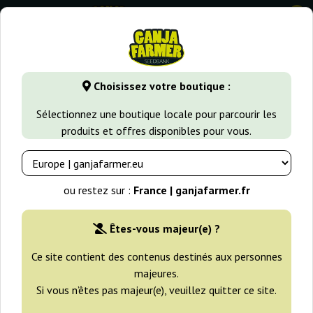
0
GanjaFarmer.fr
Variétés de Cannabis
Kush
Killer Kush 
Choisissez votre boutique :
Killer Kush Auto Sweet Seeds
Sélectionnez une boutique locale pour parcourir les
produits et offres disponibles pour vous.
-25%
+gratisie
ou restez sur :
France | ganjafarmer.fr
Êtes-vous majeur(e) ?
Ce site contient des contenus destinés aux personnes
majeures.
Si vous n’êtes pas majeur(e), veuillez quitter ce site.