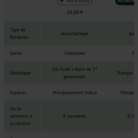
Acheter
Votre choix
18,00 €
4
Type de
Automatique
Aut
floraison
Genre
Féminisée
Fé
OG Kush x Auto de 3ª
Génétique
Triangle K
generación
Espèces
Principalement Indica
Principa
De la
semence à
8 semaines
9-10
la récolte