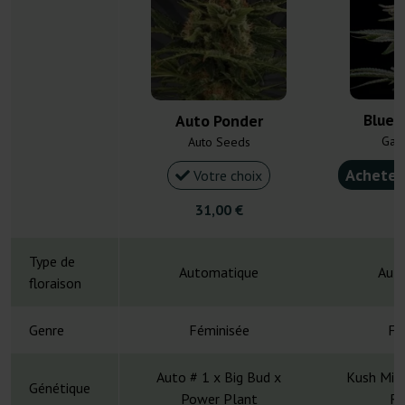
Blue 
Auto Ponder
Gan
Auto Seeds
Acheter
Votre choix
31,00 €
4
Type de
Automatique
Aut
floraison
Genre
Féminisée
Fé
Auto # 1 x Big Bud x
Kush Mint
Génétique
Power Plant
Ru