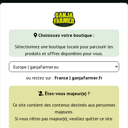
0
⭐ -40% Variétés à croissance rapide ⭐
⏰ 2 Jours 09:48:23
Choisissez votre boutique :
GanjaFarmer.fr
Types de Graines
Graines de Cannabis à Au
Sélectionnez une boutique locale pour parcourir les
produits et offres disponibles pour vous.
Auto Ponder Auto Seeds
ou restez sur :
France | ganjafarmer.fr
Êtes-vous majeur(e) ?
Ce site contient des contenus destinés aux personnes
majeures.
Si vous n’êtes pas majeur(e), veuillez quitter ce site.