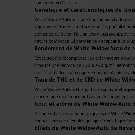
saveurs envoûtantes.
Génétique et caractéristiques de cro
White Widow Auto est une souche principalement 
vigoureuse et une structure robuste, parfaite pou
semaines, ce qui en fait un choix attrayant pour c
nature compacte lui permet de s'adapter à la plupa
Rendement de White Widow Auto de 
Cette souche récompense les cultivateurs avec un
produire une récolte de 350 à 450 g/m², démontrant
nature autofloraison suggère une adaptabilité à d
Taux de THC et de CBD de White Wido
White Widow Auto offre un high équilibré et agr
procure une expérience polyvalente convenant aux 
Goût et arôme de White Widow Auto 
Plongez dans les saveurs exquises de White Widow A
connaisseurs de cannabis qui apprécient la profond
Effets de White Widow Auto de Nirva