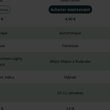
Ganja Farmer
na
Acheter maintenant
choix
 €
4,90 €
ique
Automatique
sée
Féminisée
rthern Lights
White Widow x Ruderalis
tic
nt Indica
Hybride
10-12 semaines
 %
14 %