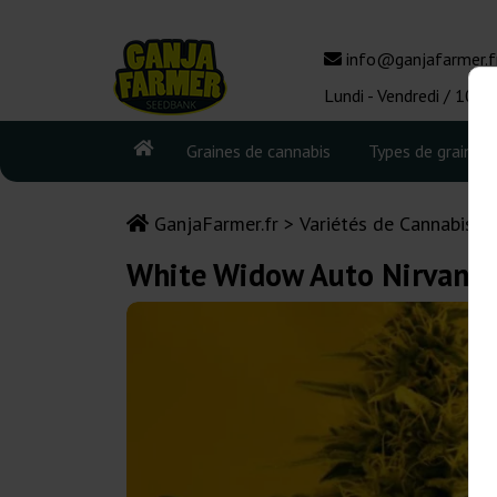
info@ganjafarmer.f
Lundi - Vendredi / 10:0
Graines de cannabis
Types de graines
GanjaFarmer.fr
Variétés de Cannabis
White Widow Auto Nirvana