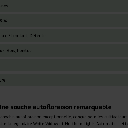
ines
8 %
eux, Stimulant, Détente
ux, Bois, Pointue
2
1 %
Une souche autofloraison remarquable
nabis autofloraison exceptionnelle, conçue pour les cultivateurs r
ntre la légendaire White Widow et Northern Lights Automatic, cette 