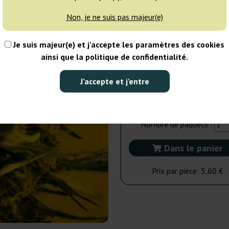
Non, je ne suis pas majeur(e)
10 graines
50
Je suis majeur(e) et j’accepte les paramètres des cookies
EXPÉD. 3-7 JOURS
ainsi que la politique de confidentialité.
5 graines
J’accepte et j’entre
28,00 €
Nombre de paquets :
Dans le panier
Prix par pièce:
5,60 €