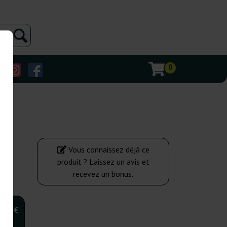
0
Vous connaissez déjà ce
produit ? Laissez un avis et
recevez un bonus.
,00 €