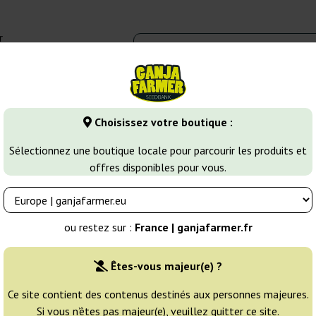
r
0 - 16:00
Banques de graines
Variétés de cannabis
Plus
Choisissez votre boutique :
White Widow
White Widow Auto
Sélectionnez une boutique locale pour parcourir les produits et
offres disponibles pour vous.
Éleveur:
Nirvana
ou restez sur :
France | ganjafarmer.fr
Emballage d'origine:
Êtes-vous majeur(e) ?
5 graines
28
Ce site contient des contenus destinés aux personnes majeures.
Si vous n’êtes pas majeur(e), veuillez quitter ce site.
EXPÉD. 3-7 JOURS