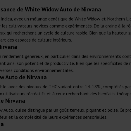
issance de White Widow Auto de Nirvana
Indica, avec un mélange génétique de White Widow et Northern Ligh
r les cultivateurs novices comme expérimentés. De la graine à la 
eux qui recherchent un cycle de culture rapide. Bien que la hauteur s
rt des espaces de culture intérieurs.
Nirvana
 rendement généreux, en particulier dans des environnements contr
 ainsi son potentiel de productivité. Bien que les spécificités de 
iverses conditions environnementales.
w Auto de Nirvana
éable, avec des niveaux de THC variant entre 14-18%, complétés pa
utilisateurs récréatifs et à ceux recherchant des bienfaits thérape
de Nirvana
uto, qui se distingue par un goût terreux, piquant et boisé. Ce prof
eur et la complexité de leurs expériences sensorielles.
na