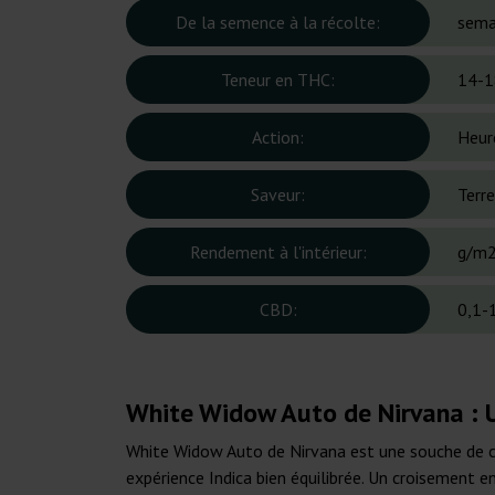
De la semence à la récolte:
sema
Teneur en THC:
14-1
Action:
Heur
Saveur:
Terre
Rendement à l'intérieur:
g/m
CBD:
0,1-
White Widow Auto de Nirvana : 
White Widow Auto de Nirvana est une souche de can
expérience Indica bien équilibrée. Un croisement e