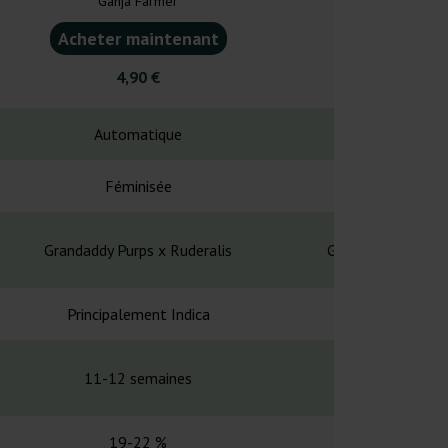
Ganja Farmer
Ganja F
Acheter maintenant
Acheter ma
4,90 €
4,90
Automatique
Automa
Féminisée
Fémin
Grandaddy Purps x Ruderalis
GG4 x Animal Cook
Principalement Indica
Principalem
11-12 semaines
11-12 se
19-22 %
18 