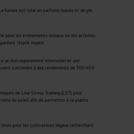
La fumée est riche en parfums boisés et de pin,
déale pour les événements sociaux ou les activités
rdant l’esprit inspiré.
ente un bon espacement internodal et une
s peuvent s’attendre à des rendements de 500-650
echniques de Low Stress Training (LST) pour
mière du soleil afin de permettre à la plante
t choix pour les cultivateurs légaux recherchant