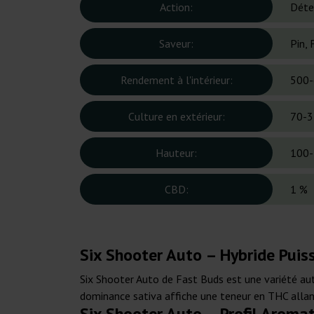
Action:
Déten
Saveur:
Pin, 
Rendement à l'intérieur:
500-
Culture en extérieur:
70-3
Hauteur:
100-
CBD:
1 %
Six Shooter Auto – Hybride Pui
Six Shooter Auto de Fast Buds est une variété aut
dominance sativa affiche une teneur en THC allant
Six Shooter Auto – Profil Aroma