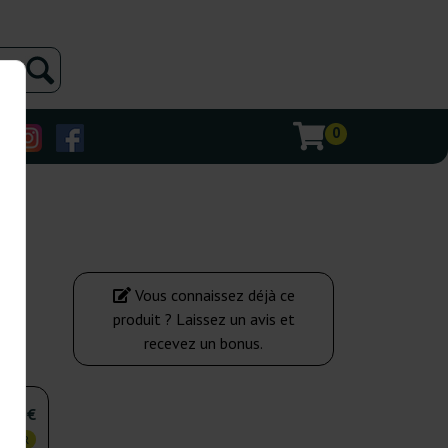
0
Vous connaissez déjà ce
produit ? Laissez un avis et
recevez un bonus.
,00 €
 CHER