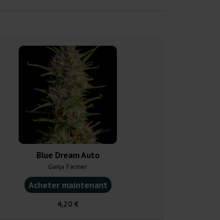
Blue Dream Auto
Auto B
Ganja Farmer
Anesia 
Acheter maintenant
Acheter ma
4,20 €
22,5