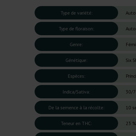
Type de variété:
Auto
Type de floraison:
Auto
Genre:
Fémi
Génétique:
Six 
Espèces:
Prin
Indica/Sativa:
30/7
De la semence à la récolte:
10 s
Teneur en THC:
23 %