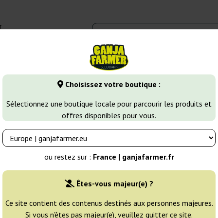
r
0 - 16:00
Banques de graines
Variétés de cannabis
Plus
Choisissez votre boutique :
ines de Cannabis Sativa
Six Shooter Auto
Sélectionnez une boutique locale pour parcourir les produits et
offres disponibles pour vous.
Éleveur:
Fast Buds
ou restez sur :
France | ganjafarmer.fr
Emballage d'origine:
Êtes-vous majeur(e) ?
1 graine
9
Ce site contient des contenus destinés aux personnes majeures.
Si vous n’êtes pas majeur(e), veuillez quitter ce site.
NON DISPONIBLE
25% MOINS