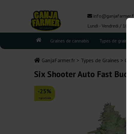
info@ganjafarmer.f
Lundi - Vendredi / 10:0
Graines de cannabis
Types de graines
GanjaFarmer.fr
Types de Graines
Gra
Six Shooter Auto Fast Buds
-25%
+gratisie