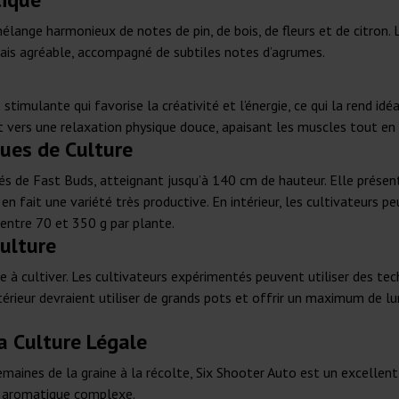
lange harmonieux de notes de pin, de bois, de fleurs et de citron. 
mais agréable, accompagné de subtiles notes d’agrumes.
stimulante qui favorise la créativité et l’énergie, ce qui la rend i
 vers une relaxation physique douce, apaisant les muscles tout en ga
ques de Culture
tés de Fast Buds, atteignant jusqu’à 140 cm de hauteur. Elle prés
 en fait une variété très productive. En intérieur, les cultivateur
r entre 70 et 350 g par plante.
Culture
ile à cultiver. Les cultivateurs expérimentés peuvent utiliser des t
érieur devraient utiliser de grands pots et offrir un maximum de lu
a Culture Légale
emaines de la graine à la récolte, Six Shooter Auto est un excellen
il aromatique complexe.