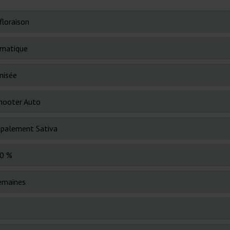
floraison
matique
nisée
Shooter Auto
cipalement Sativa
0 %
emaines