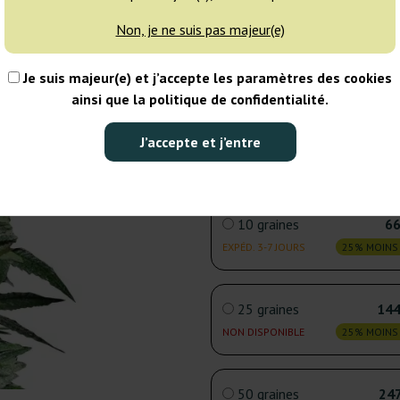
Non, je ne suis pas majeur(e)
3 graines
24
Je suis majeur(e) et j’accepte les paramètres des cookies
NON DISPONIBLE
25% MOINS
ainsi que la politique de confidentialité.
5 graines
37
J’accepte et j’entre
EXPÉD. 3-7 JOURS
25% MOINS
10 graines
66
EXPÉD. 3-7 JOURS
25% MOINS
25 graines
144
NON DISPONIBLE
25% MOINS
50 graines
247