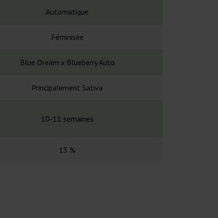
Automatique
Automa
Féminisée
Fémin
Blue Dream x Blueberry Auto
Sour Betty x Bi
Principalement Sativa
Principalem
10-11 semaines
9-10 se
13 %
26 