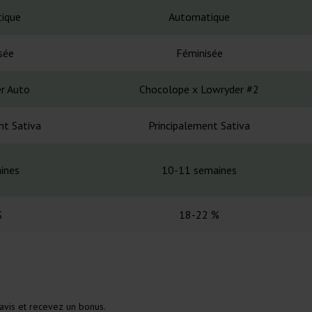
ique
Automatique
sée
Féminisée
er Auto
Chocolope x Lowryder #2
nt Sativa
Principalement Sativa
ines
10-11 semaines
%
18-22 %
avis et recevez un bonus.