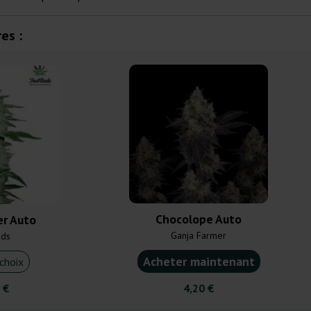
es :
Chocolope Auto
er Auto
Ganja Farmer
uds
Acheter maintenant
choix
 €
4,20 €