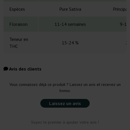
Espèces
Pure Sativa
Principa
Floraison
11-14 semaines
9-10
Teneur en
15-24 %
2
THC
Avis des clients
Vous connaissez déjà ce produit ? Laissez un avis et recevez un
bonus.
Laissez un avis
Soyez le premier à ajouter votre avis !