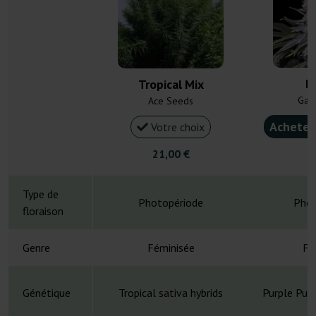
M
Tropical Mix
Gan
Ace Seeds
Acheter
Votre choix
21,00 €
4
Type de
Photopériode
Phot
floraison
Genre
Féminisée
Fé
Génétique
Tropical sativa hybrids
Purple Pun