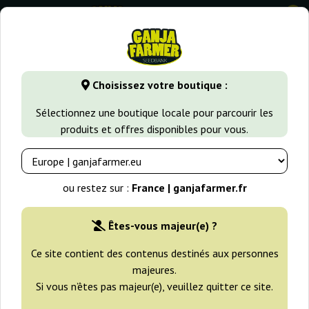
0
GanjaFarmer.fr
Variétés de Cannabis
Amnesia Haze
Am
Choisissez votre boutique :
Amnesia Haze Auto Vision Seeds
Sélectionnez une boutique locale pour parcourir les
produits et offres disponibles pour vous.
ou restez sur :
France | ganjafarmer.fr
Êtes-vous majeur(e) ?
Ce site contient des contenus destinés aux personnes
majeures.
Si vous n’êtes pas majeur(e), veuillez quitter ce site.