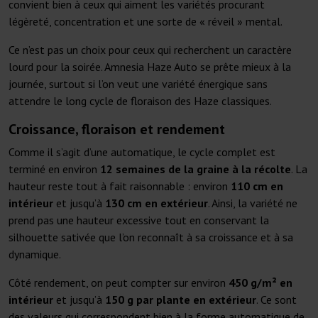
convient bien à ceux qui aiment les variétés procurant
légèreté, concentration et une sorte de « réveil » mental.
Ce n’est pas un choix pour ceux qui recherchent un caractère
lourd pour la soirée. Amnesia Haze Auto se prête mieux à la
journée, surtout si l’on veut une variété énergique sans
attendre le long cycle de floraison des Haze classiques.
Croissance, floraison et rendement
Comme il s’agit d’une automatique, le cycle complet est
terminé en environ
12 semaines de la graine à la récolte
. La
hauteur reste tout à fait raisonnable : environ
110 cm en
intérieur
et jusqu’à
130 cm en extérieur
. Ainsi, la variété ne
prend pas une hauteur excessive tout en conservant la
silhouette sativée que l’on reconnaît à sa croissance et à sa
dynamique.
Côté rendement, on peut compter sur environ
450 g/m² en
intérieur
et jusqu’à
150 g par plante en extérieur
. Ce sont
des valeurs qui correspondent bien à la forme automatique de