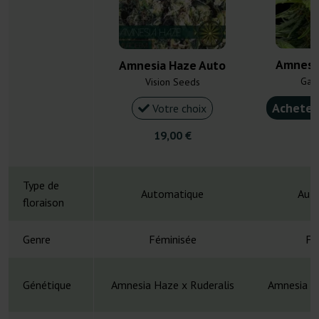
Amnesi
Amnesia Haze Auto
Gan
Vision Seeds
Acheter
Votre choix
19,00 €
4
Type de
Automatique
Aut
floraison
Genre
Féminisée
Fé
Génétique
Amnesia Haze x Ruderalis
Amnesia Ha