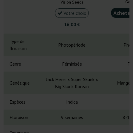
Gan
Vision Seeds
Acheter
Votre choix
16,00 €
4
Type de
Photopériode
Phot
floraison
Genre
Féminisée
Fé
Jack Herer x Super Skunk x
Génétique
Mango x
Big Skunk Korean
Espèces
Indica
Floraison
9 semaines
8-10
Teneur en