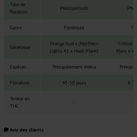
Type de
Photopériode
Phot
floraison
Genre
Féminisée
Fé
Orange-bud x (Northern
Critical M
Génétique
Lights #1 x Hash Plant)
Mass x Wh
Espèces
Principalement Indica
Principa
Floraison
45-50 jours
6-7 
Teneur en
-
1
THC
Avis des clients