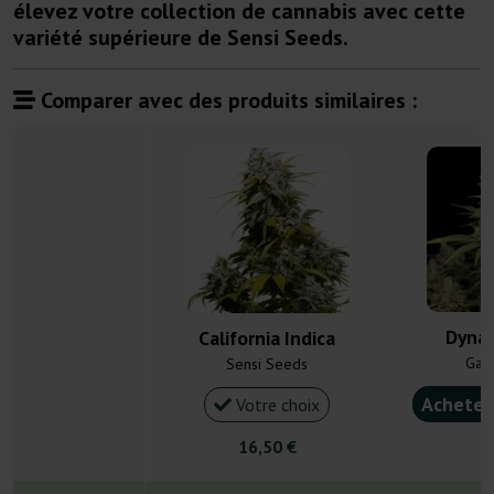
élevez votre collection de cannabis avec cette
variété supérieure de Sensi Seeds.
Comparer avec des produits similaires :
Dyna
California Indica
Gan
Sensi Seeds
Acheter
Votre choix
16,50 €
4