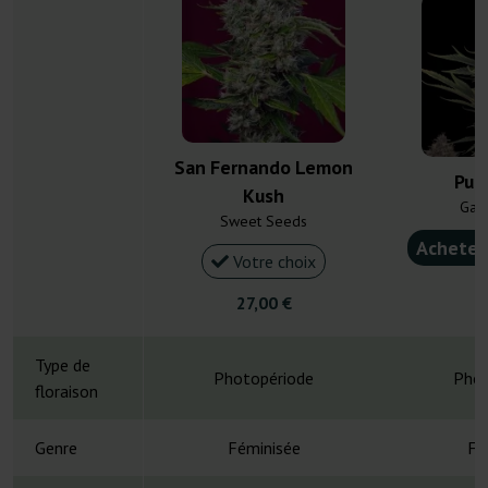
San Fernando Lemon
Pur
Kush
Gan
Sweet Seeds
Acheter
Votre choix
4
27,00 €
Type de
Photopériode
Phot
floraison
Genre
Féminisée
Fé