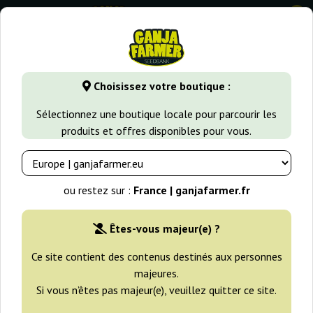
0
GanjaFarmer.fr
Variétés de Cannabis
Kush
San Fernan
Choisissez votre boutique :
San Fernando Lemon Kush Sweet
Sélectionnez une boutique locale pour parcourir les
Seeds
produits et offres disponibles pour vous.
-25%
+gratisie
ou restez sur :
France | ganjafarmer.fr
Êtes-vous majeur(e) ?
Ce site contient des contenus destinés aux personnes
majeures.
Si vous n’êtes pas majeur(e), veuillez quitter ce site.