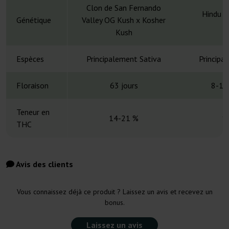
Clon de San Fernando
Hindu K
Génétique
Valley OG Kush x Kosher
A
Kush
Espèces
Principalement Sativa
Principa
Floraison
63 jours
8-10
Teneur en
14-21 %
1
THC
Avis des clients
Vous connaissez déjà ce produit ? Laissez un avis et recevez un
bonus.
Laissez un avis