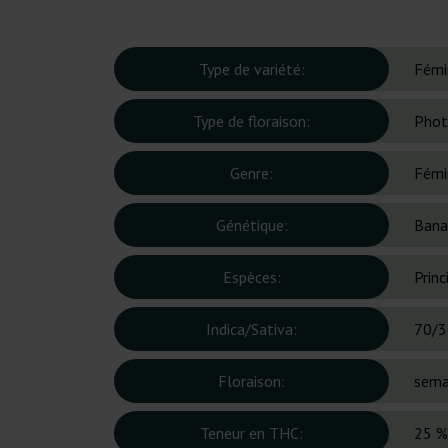
Type de variété:
Fémi
Type de floraison:
Phot
Genre:
Fémi
Génétique:
Bana
Espèces:
Prin
Indica/Sativa:
70/3
Floraison:
sema
Teneur en THC:
25 %