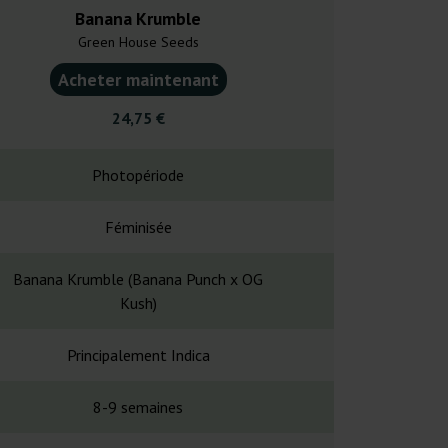
Banana Krumble
Fried B
Green House Seeds
Cookies
Acheter maintenant
Acheter ma
24,75 €
52,8
Photopériode
Photopé
Féminisée
Fémin
Banana Krumble (Banana Punch x OG
Guava Stardawg
Kush)
Principalement Indica
Principalem
8-9 semaines
8-9 sem