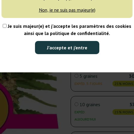
1 graine
Non, je ne suis pas majeur(e)
EXPÉD.
25% MOINS
AUJOURD’HUI
Je suis majeur(e) et j’accepte les paramètres des cookies
ainsi que la politique de confidentialité.
3 graines
21
J’accepte et j’entre
EXPÉD.
25% MOINS
AUJOURD’HUI
5 graines
30
EXPÉD. 3-7 JOURS
25% MOINS
10 graines
57
EXPÉD.
25% MOINS
AUJOURD’HUI