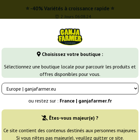
⭐ -40% Variétés à croissance rapide ⭐
⏰ 2 Jours 06:08:23
r
0 - 16:00
Choisissez votre boutique :
Banques de graines
Variétés de cannabis
Plus
Sélectionnez une boutique locale pour parcourir les produits et
offres disponibles pour vous.
Banana Kush
Fat Banana
eds
ou restez sur :
France | ganjafarmer.fr
Éleveur:
Royal Queen Seeds
Êtes-vous majeur(e) ?
Emballage d'origine:
Ce site contient des contenus destinés aux personnes majeures.
Si vous n’êtes pas majeur(e), veuillez quitter ce site.