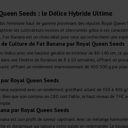
ueen Seeds : le Délice Hybride Ultime
abis féminisée haut de gamme provenant des réputés Royal Queen Se
tiver les cultivateurs novices et chevronnés grâce à ses caractéris
 Fat Banana est un choix idéal pour ceux qui recherchent une expé
s de Culture de Fat Banana par Royal Queen Seeds
s Indica avec une hauteur gérable en intérieur de 80-140 cm, ce qui
t dans une fenêtre de floraison de 8 à 10 semaines, offrant un proce
uste, offrant un rendement impressionnant de 450-500 g par plant
 par Royal Queen Seeds
Banana surprend avec un rendement gratifiant allant de 350 à 400 
e. Bien que son contenu en CBD soit faible, le haut niveau de THC a
mplie.
anana par Royal Queen Seeds
nana est son profil de saveur captivant. Avec un mélange harmonieu
iche et dynamique qui laissera votre palais en redemander. Le bouq