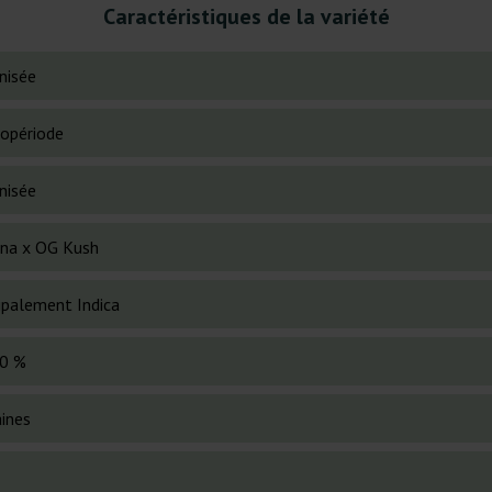
Caractéristiques de la variété
nisée
opériode
nisée
na x OG Kush
cipalement Indica
0 %
ines