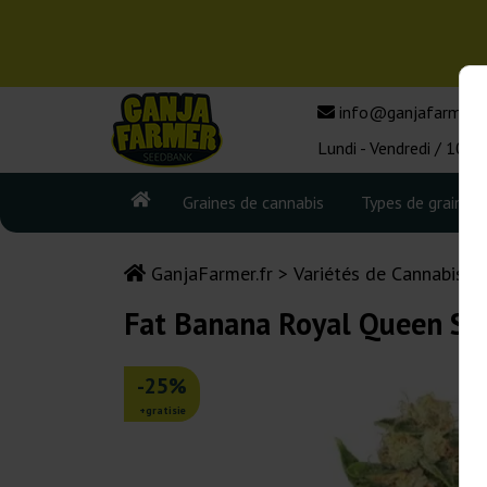
info@ganjafarmer.f
Lundi - Vendredi / 10:0
Graines de cannabis
Types de graines
GanjaFarmer.fr
Variétés de Cannabis
Fat Banana Royal Queen Se
-25%
+gratisie