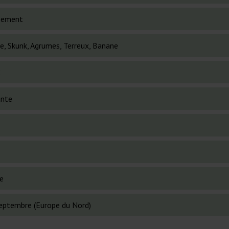
sement
e, Skunk, Agrumes, Terreux, Banane
2
ante
le
septembre (Europe du Nord)