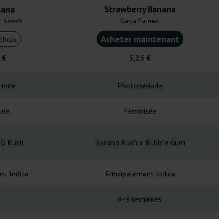
Strawberry Banana
nana
Ganja Farmer
n Seeds
Acheter maintenant
choix
 €
5,25 €
riode
Photopériode
sée
Féminisée
OG Kush
Banana Kush x Bubble Gum
nt Indica
Principalement Indica
8-9 semaines