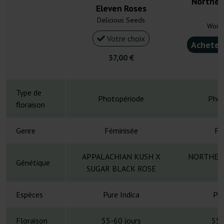
Northern
Eleven Roses
Delicious Seeds
Worl
Votre choix
Acheter
37,00 €
2
Type de
Photopériode
Phot
floraison
Genre
Féminisée
Fé
APPALACHIAN KUSH X
NORTHERN
Génétique
SUGAR BLACK ROSE
Espèces
Pure Indica
Pur
Floraison
55-60 jours
55-