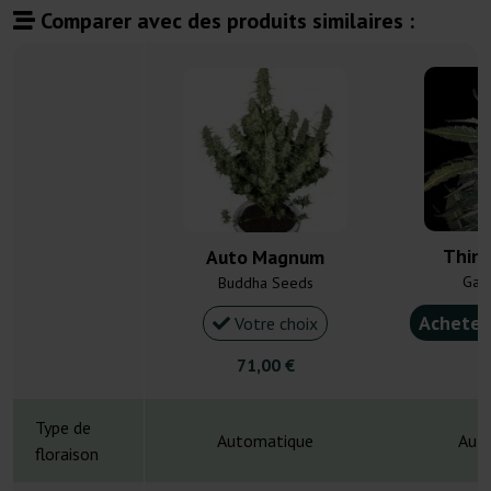
Comparer avec des produits similaires :
Thin 
Auto Magnum
Gan
Buddha Seeds
Acheter
Votre choix
71,00 €
4
Type de
Automatique
Aut
floraison