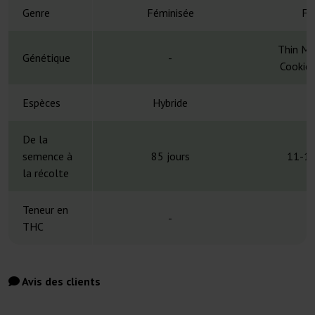
Genre
Féminisée
Fé
Thin Mi
Génétique
-
Cookies
Espèces
Hybride
H
De la
semence à
85 jours
11-13
la récolte
Teneur en
-
THC
Avis des clients