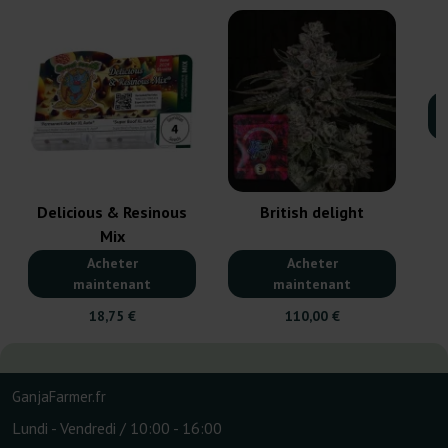
Delicious & Resinous
British delight
Mix
Acheter
Acheter
maintenant
maintenant
18,75 €
110,00 €
GanjaFarmer.fr
Lundi - Vendredi / 10:00 - 16:00