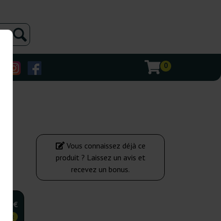
0
Vous connaissez déjà ce
produit ? Laissez un avis et
recevez un bonus.
,00 €
 CHER