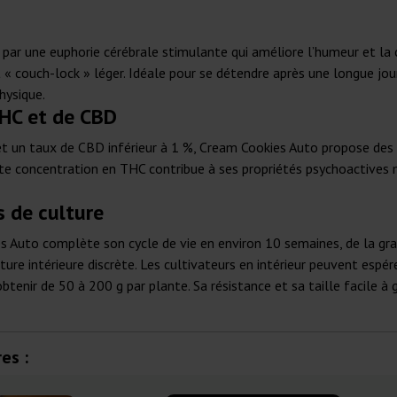
par une euphorie cérébrale stimulante qui améliore l’humeur et la cré
t « couch-lock » léger. Idéale pour se détendre après une longue j
hysique.
HC et de CBD
 un taux de CBD inférieur à 1 %, Cream Cookies Auto propose des 
e concentration en THC contribue à ses propriétés psychoactives 
 de culture
s Auto complète son cycle de vie en environ 10 semaines, de la grai
lture intérieure discrète. Les cultivateurs en intérieur peuvent es
btenir de 50 à 200 g par plante. Sa résistance et sa taille facile à 
es :