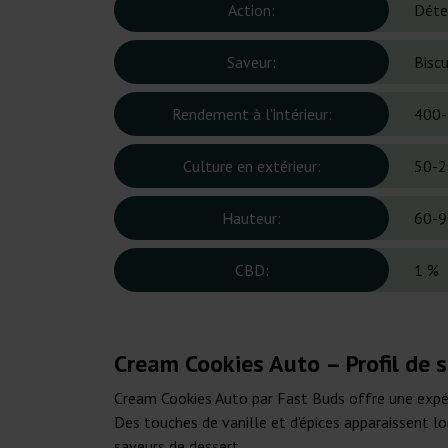
Action:
Déte
Saveur:
Biscu
Rendement à l'intérieur:
400-
Culture en extérieur:
50-2
Hauteur:
60-9
CBD:
1 %
Cream Cookies Auto – Profil de 
Cream Cookies Auto par Fast Buds offre une expéri
Des touches de vanille et d’épices apparaissent lo
saveurs de dessert.