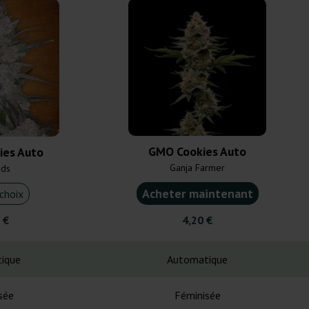
GMO Cookies Auto
ies Auto
Ganja Farmer
uds
Acheter maintenant
choix
 €
4,20 €
ique
Automatique
sée
Féminisée