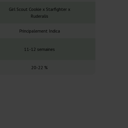
Girl Scout Cookie x Starfighter x
Cream & 
Ruderalis
Principalement Indica
Principalem
11-12 semaines
9-10 se
20-22 %
19-2