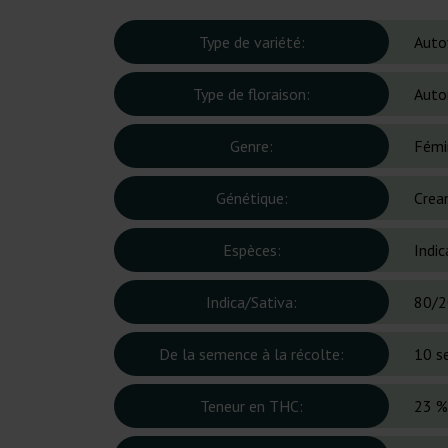
Type de variété:
Auto
Type de floraison:
Auto
Genre:
Fémi
Génétique:
Crea
Espèces:
Indic
Indica/Sativa:
80/2
De la semence à la récolte:
10 s
Teneur en THC:
23 %