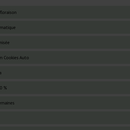
floraison
matique
nisée
m Cookies Auto
a
0 %
emaines