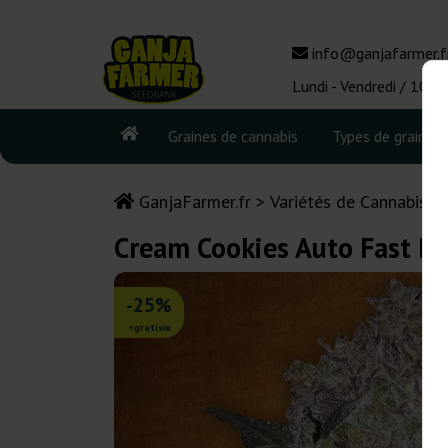
info@ganjafarmer.f
Lundi - Vendredi / 10:0
Graines de cannabis
Types de graines
GanjaFarmer.fr
Variétés de Cannabis
Cream Cookies Auto Fast B
-25%
+gratisie