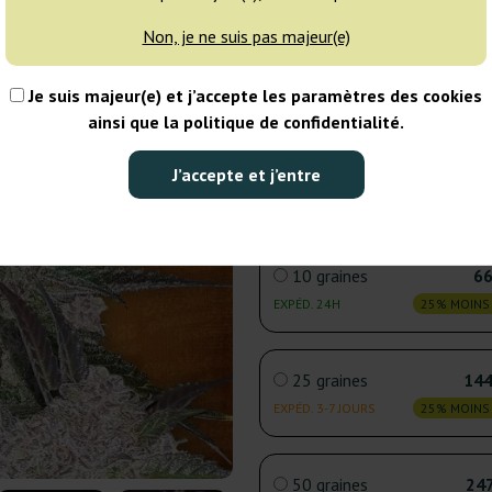
Non, je ne suis pas majeur(e)
3 graines
24
Je suis majeur(e) et j’accepte les paramètres des cookies
EXPÉD. 24H
25% MOINS
ainsi que la politique de confidentialité.
5 graines
37
J’accepte et j’entre
NON DISPONIBLE
25% MOINS
10 graines
66
EXPÉD. 24H
25% MOINS
25 graines
144
EXPÉD. 3-7 JOURS
25% MOINS
50 graines
247