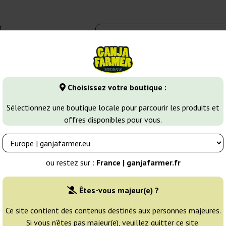
r
0 - 16:00
Banques de graines
Variétés de cannabis
Plus
Choisissez votre boutique :
Girl Scout Cookies
Cream Cookies Auto
Sélectionnez une boutique locale pour parcourir les produits et
offres disponibles pour vous.
uds
Éleveur:
Fast Buds
ou restez sur :
France | ganjafarmer.fr
Emballage d'origine:
Êtes-vous majeur(e) ?
1 graine
9
Ce site contient des contenus destinés aux personnes majeures.
Si vous n’êtes pas majeur(e), veuillez quitter ce site.
EXPÉD. 24H
25% MOINS