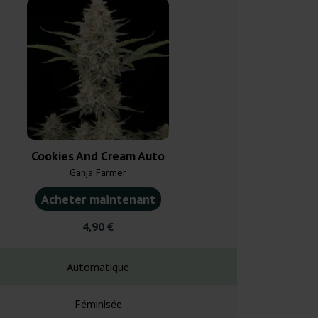
Cookies And Cream Auto
Cream and Coo
Ganja Farmer
Ganja F
Acheter maintenant
Acheter ma
4,90 €
5,60
Automatique
Automa
Féminisée
Fémin