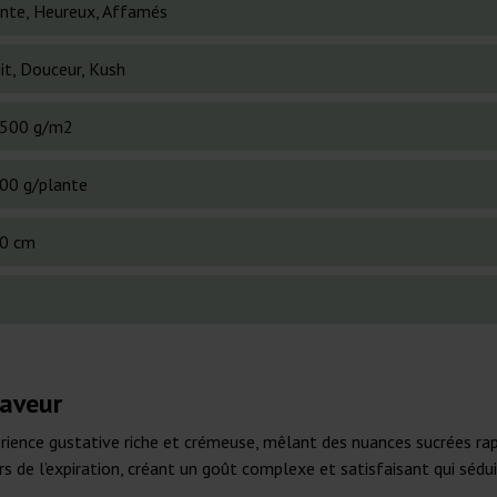
nte, Heureux, Affamés
it, Douceur, Kush
500 g/m2
00 g/plante
0 cm
saveur
ence gustative riche et crémeuse, mêlant des nuances sucrées rapp
rs de l’expiration, créant un goût complexe et satisfaisant qui sédu