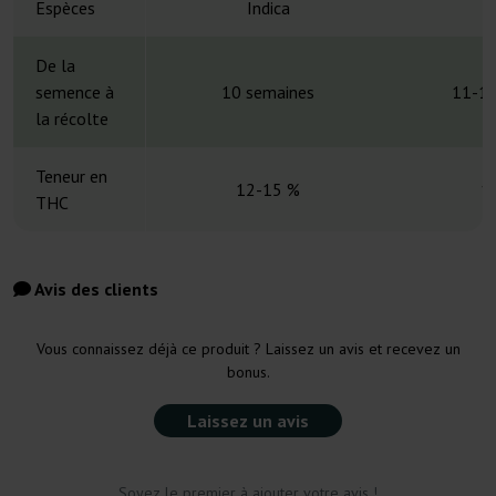
Espèces
Indica
De la
semence à
10 semaines
11-12
la récolte
Teneur en
12-15 %
1
THC
Avis des clients
Vous connaissez déjà ce produit ? Laissez un avis et recevez un
bonus.
Laissez un avis
Soyez le premier à ajouter votre avis !