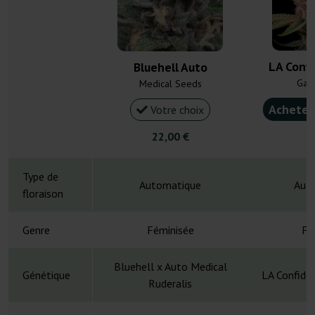
LA Confi
Bluehell Auto
Gan
Medical Seeds
Acheter
Votre choix
22,00 €
5
Type de
Automatique
Aut
floraison
Genre
Féminisée
Fé
Bluehell x Auto Medical
Génétique
LA Confiden
Ruderalis