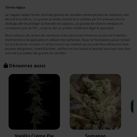
Découvrez aussi
A
Vanilla Créme Pie
Somango