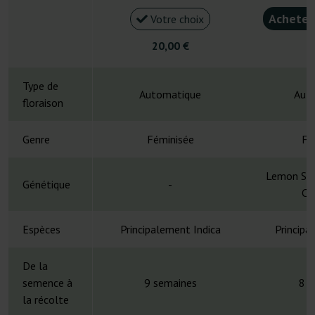
Acheter
Votre choix
20,00 €
1
Type de
Automatique
Aut
floraison
Genre
Féminisée
Fé
Lemon Sku
Génétique
-
CB
Espèces
Principalement Indica
Principa
De la
semence à
9 semaines
8 s
la récolte