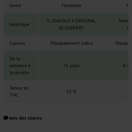
Genre
Féminisée
Fé
IL DIAVOLO X ORIGINAL
Northe
Génétique
BLUEBERRY
Ru
Espèces
Principalement Indica
Principa
De la
semence à
55 jours
8-9 
la récolte
Teneur en
15 %
1
THC
Avis des clients