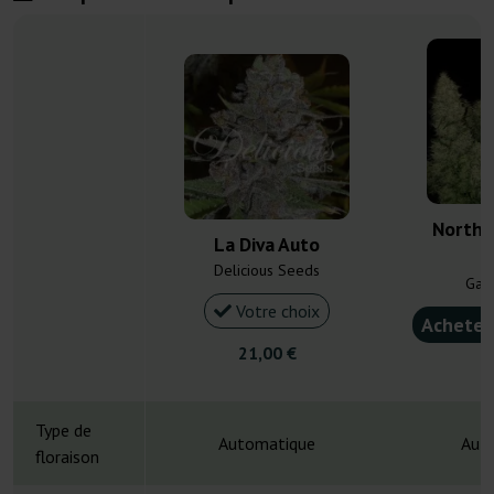
Northe
La Diva Auto
Delicious Seeds
Gan
Votre choix
Acheter
21,00 €
6
Type de
Automatique
Aut
floraison