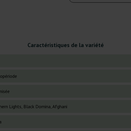
Caractéristiques de la variété
opériode
nisée
hern Lights, Black Domina, Afghani
a