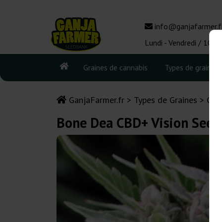
info@ganjafarmer.f
Lundi - Vendredi / 10:0
Graines de cannabis
Types de graines
GanjaFarmer.fr
Types de Graines
Gra
Bone Dea CBD+ Vision Seed