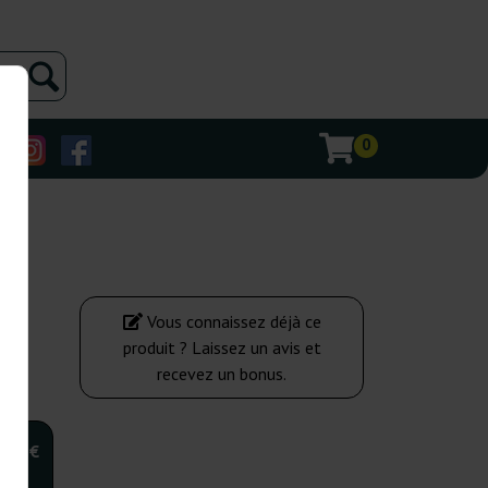
0
Vous connaissez déjà ce
produit ? Laissez un avis et
recevez un bonus.
,00 €