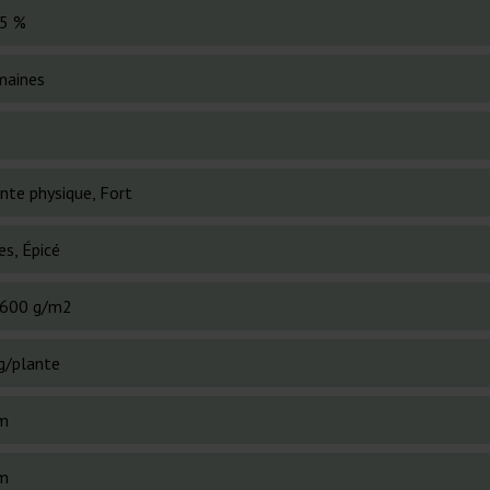
5 %
maines
nte physique, Fort
es, Épicé
600 g/m2
g/plante
m
m