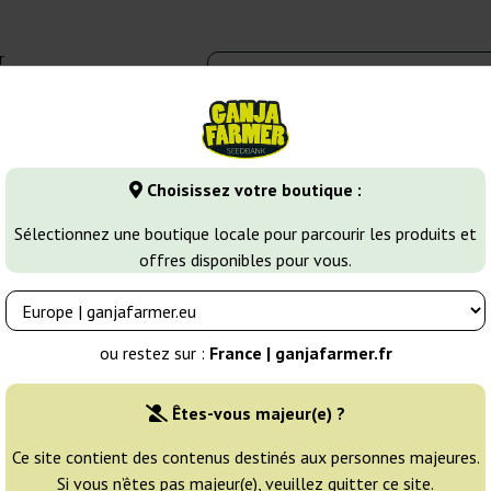
r
0 - 16:00
Banques de graines
Variétés de cannabis
Plus
Choisissez votre boutique :
ines de Cannabis Indica
Bone Dea CBD+
Sélectionnez une boutique locale pour parcourir les produits et
offres disponibles pour vous.
s
Éleveur:
Vision Seeds
ou restez sur :
France | ganjafarmer.fr
Emballage d'origine:
Êtes-vous majeur(e) ?
3 graines
19
Ce site contient des contenus destinés aux personnes majeures.
Si vous n’êtes pas majeur(e), veuillez quitter ce site.
EXPÉD. 3-7 JOURS