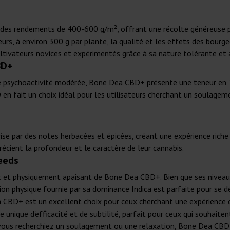
à des rendements de 400-600 g/m², offrant une récolte généreuse po
eurs, à environ 300 g par plante, la qualité et les effets des bou
ltivateurs novices et expérimentés grâce à sa nature tolérante et à
BD+
une psychoactivité modérée, Bone Dea CBD+ présente une teneur en
en fait un choix idéal pour les utilisateurs cherchant un soulagem
se par des notes herbacées et épicées, créant une expérience riche
récient la profondeur et le caractère de leur cannabis.
eeds
 et physiquement apaisant de Bone Dea CBD+. Bien que ses nivea
xation physique fournie par sa dominance Indica est parfaite pour se 
 CBD+ est un excellent choix pour ceux cherchant une expérience de
nique d'efficacité et de subtilité, parfait pour ceux qui souhaiten
vous recherchiez un soulagement ou une relaxation, Bone Dea CBD+