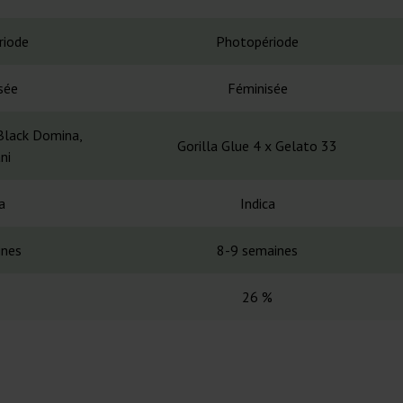
riode
Photopériode
sée
Féminisée
 Black Domina,
Gorilla Glue 4 x Gelato 33
ni
a
Indica
ines
8-9 semaines
26 %