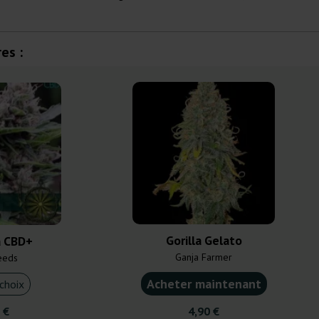
es :
Gorilla Gelato
 CBD+
Ganja Farmer
eeds
Acheter maintenant
choix
 €
4,90 €