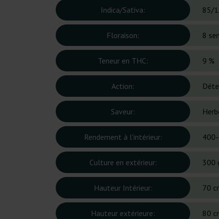
Indica/Sativa:
85/1
Floraison:
8 se
Teneur en THC:
9 %
Action:
Déte
Saveur:
Herb
Rendement à l'intérieur:
400-
Culture en extérieur:
300 
Hauteur Intérieur:
70 c
Hauteur extérieure:
80 c