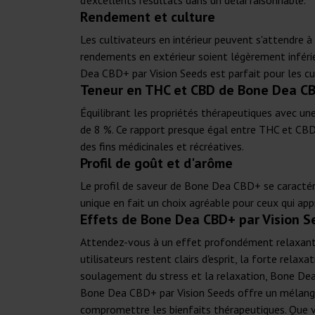
d'excellents résultats dans un délai raisonnable.
Rendement et culture
Les cultivateurs en intérieur peuvent s'attendre 
rendements en extérieur soient légèrement inféri
Dea CBD+ par Vision Seeds est parfait pour les cu
Teneur en THC et CBD de Bone Dea C
Équilibrant les propriétés thérapeutiques avec 
de 8 %. Ce rapport presque égal entre THC et CBD 
des fins médicinales et récréatives.
Profil de goût et d'arôme
Le profil de saveur de Bone Dea CBD+ se caractéri
unique en fait un choix agréable pour ceux qui app
Effets de Bone Dea CBD+ par Vision S
Attendez-vous à un effet profondément relaxant
utilisateurs restent clairs d'esprit, la forte rela
soulagement du stress et la relaxation, Bone Dea
Bone Dea CBD+ par Vision Seeds offre un mélange u
compromettre les bienfaits thérapeutiques. Que 