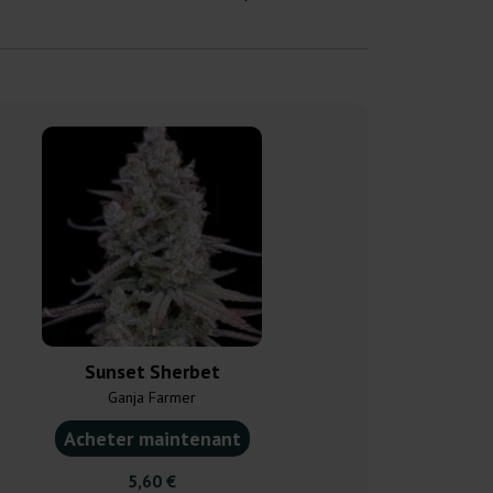
Sunset Sherbet
CBD M
Ganja Farmer
Dutch Pa
Acheter maintenant
Acheter ma
5,60 €
27,7