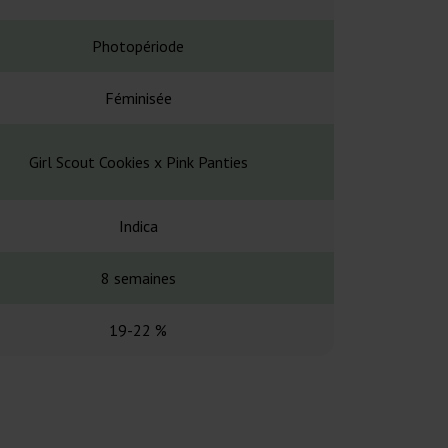
Photopériode
Photopé
Féminisée
Fémin
Girl Scout Cookies x Pink Panties
CBD Charlotte’s
Indica
Indi
8 semaines
8 sema
19-22 %
8 