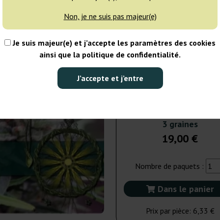
Non, je ne suis pas majeur(e)
5 graines
28
Je suis majeur(e) et j’accepte les paramètres des cookies
EXPÉD. 3-7 JOURS
ainsi que la politique de confidentialité.
10 graines
48
J’accepte et j’entre
EXPÉD. 3-7 JOURS
3 graines
19,00 €
Nombre de paquets :
Dans le panier
Prix par pièce:
6,33 €