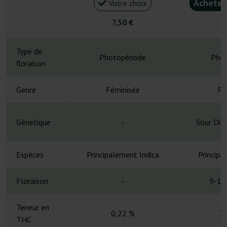
Acheter
Votre choix
7,50 €
5
Type de
Photopériode
Phot
floraison
Genre
Féminisée
Fé
Génétique
-
Sour Die
Espèces
Principalement Indica
Principa
Floraison
-
9-11
Teneur en
0,22 %
2
THC