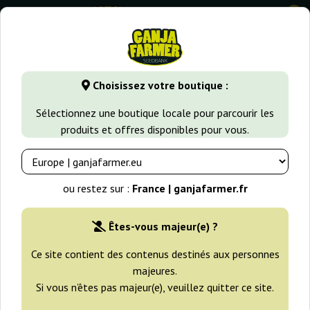
0
GanjaFarmer.fr
Types de Graines
Graines de Cannabis Indi
Choisissez votre boutique :
Swiss Dream CBD Kannabia Seeds
Sélectionnez une boutique locale pour parcourir les
produits et offres disponibles pour vous.
-25%
+gratisie
ou restez sur :
France | ganjafarmer.fr
Êtes-vous majeur(e) ?
Ce site contient des contenus destinés aux personnes
majeures.
Si vous n’êtes pas majeur(e), veuillez quitter ce site.