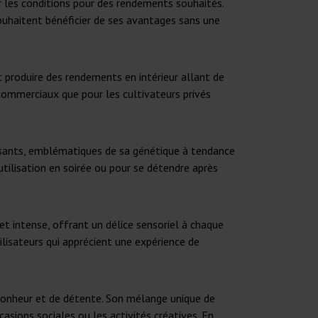
r les conditions pour des rendements souhaités.
ouhaitent bénéficier de ses avantages sans une
t produire des rendements en intérieur allant de
commerciaux que pour les cultivateurs privés
issants, emblématiques de sa génétique à tendance
 utilisation en soirée ou pour se détendre après
 et intense, offrant un délice sensoriel à chaque
ilisateurs qui apprécient une expérience de
 bonheur et de détente. Son mélange unique de
casions sociales ou les activités créatives. En