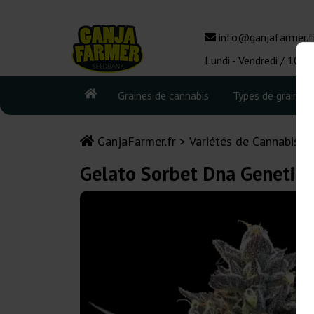
info@ganjafarmer.f
Lundi - Vendredi / 10:0
Graines de cannabis
Types de graines
GanjaFarmer.fr
Variétés de Cannabis
Gelato Sorbet Dna Genetics