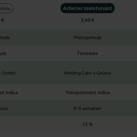
Acheter maintenant
choix
 €
5,60 €
riode
Photopériode
sée
Féminisée
x Sorbet
Wedding Cake x Gelato
nt Indica
Principalement Indica
ours
8-9 semaines
23 %