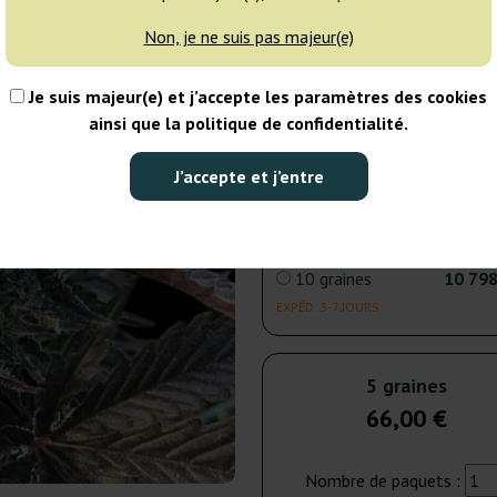
Non, je ne suis pas majeur(e)
5 graines
66
Je suis majeur(e) et j’accepte les paramètres des cookies
EXPÉD. 3-7 JOURS
ainsi que la politique de confidentialité.
6 graines
83
J’accepte et j’entre
NON DISPONIBLE
10 graines
10 798
EXPÉD. 3-7 JOURS
5 graines
66,00 €
Nombre de paquets :