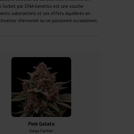
to Sorbet par DNA Genetics est une souche
ents substantiels et ses effets équilibrés en
ltivateur chevronné ou un passionné occasionnel,
Pink Gelato
Gelat
Ganja Farmer
Ganja F