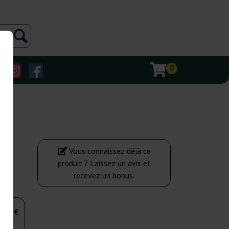
0
Vous connaissez déjà ce
produit ? Laissez un avis et
recevez un bonus.
,00 €