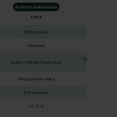
Acheter maintenant
Acheter ma
4,90 €
5,60
Photopériode
Photopé
Féminisée
Fémin
Sunset Sherbet x G
Gelato x Mendo Purple Kush
Thin 
Principalement Indica
Principalem
8-9 semaines
10 sem
19-23 %
22-2