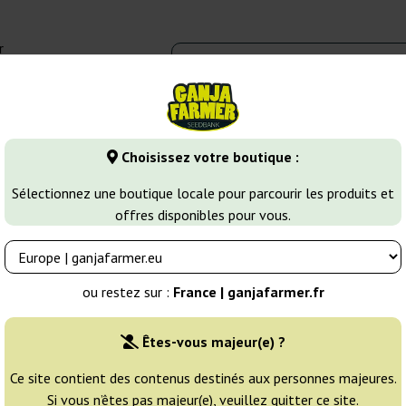
r
0 - 16:00
Banques de graines
Variétés de cannabis
Plus
Choisissez votre boutique :
Gelato
Gelato Sorbet
Sélectionnez une boutique locale pour parcourir les produits et
offres disponibles pour vous.
Éleveur:
Dna Genetics
ou restez sur :
France | ganjafarmer.fr
Emballage d'origine:
Êtes-vous majeur(e) ?
3 graines
44
Ce site contient des contenus destinés aux personnes majeures.
Si vous n’êtes pas majeur(e), veuillez quitter ce site.
NON DISPONIBLE