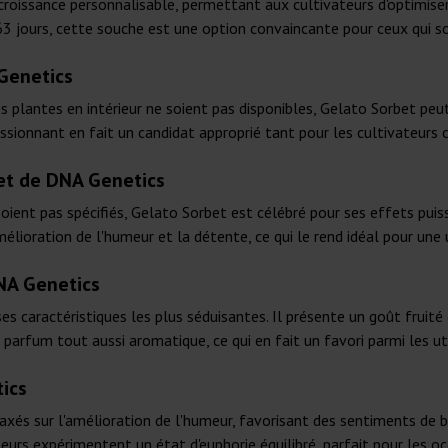
 croissance personnalisable, permettant aux cultivateurs d'optimise
63 jours, cette souche est une option convaincante pour ceux qui s
Genetics
s plantes en intérieur ne soient pas disponibles, Gelato Sorbet peu
sionnant en fait un candidat approprié tant pour les cultivateurs 
et de DNA Genetics
soient pas spécifiés, Gelato Sorbet est célébré pour ses effets pu
amélioration de l'humeur et la détente, ce qui le rend idéal pour une
NA Genetics
es caractéristiques les plus séduisantes. Il présente un goût fruité
parfum tout aussi aromatique, ce qui en fait un favori parmi les ut
ics
axés sur l'amélioration de l'humeur, favorisant des sentiments de
ateurs expérimentent un état d'euphorie équilibré, parfait pour les oc